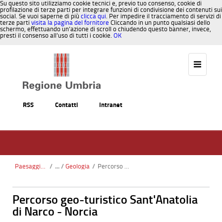
Su questo sito utilizziamo cookie tecnici e, previo tuo consenso, cookie di
profilazione di terze parti per integrare funzioni di condivisione dei contenuti sui
social. Se vuoi saperne di più
clicca qui
. Per impedire il tracciamento di servizi di
terze parti
visita la pagina del fornitore
Cliccando in un punto qualsiasi dello
schermo, effettuando un’azione di scroll o chiudendo questo banner, invece,
presti il consenso all’uso di tutti i cookie.
OK
Salta al contenuto
RSS
Contatti
Intranet
Paesaggio, Territorio, Urbanistica
/
Geologia
/
Percorso geo-turistico Sant'Anatolia di Narco - Norcia
Percorso geo-turistico Sant'Anatolia
di Narco - Norcia