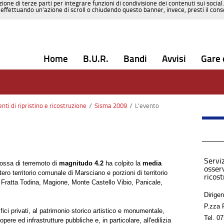
zione di terze parti per integrare funzioni di condivisione dei contenuti sui social
effettuando un’azione di scroll o chiudendo questo banner, invece, presti il consen
Home
B.U.R.
Bandi
Avvisi
Gare 
enti di ripristino e ricostruzione
/
Sisma 2009
/
L'evento
Serviz
ossa di terremoto di
magnitudo 4.2
ha colpito la
media
osserv
ntero territorio comunale di Marsciano e porzioni di territorio
ricos
 Fratta Todina, Magione, Monte Castello Vibio, Panicale,
Dirigen
P.zza 
fici privati, al patrimonio storico artistico e monumentale,
Tel.
07
pere ed infrastrutture pubbliche e, in particolare, all'edilizia