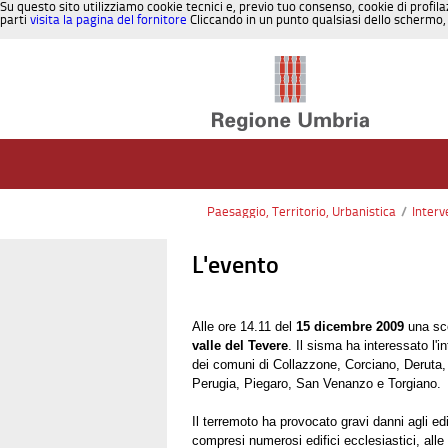
Su questo sito utilizziamo cookie tecnici e, previo tuo consenso, cookie di profila
parti
visita la pagina del fornitore
Cliccando in un punto qualsiasi dello schermo, 
Salta al contenuto
Paesaggio, Territorio, Urbanistica
/
Interv
L'evento
Alle ore 14.11 del
15 dicembre 2009
una sc
valle del Tevere
. Il sisma ha interessato l'i
dei comuni di Collazzone, Corciano, Deruta,
Perugia, Piegaro, San Venanzo e Torgiano.
Il terremoto ha provocato gravi danni agli edi
compresi numerosi edifici ecclesiastici, alle o