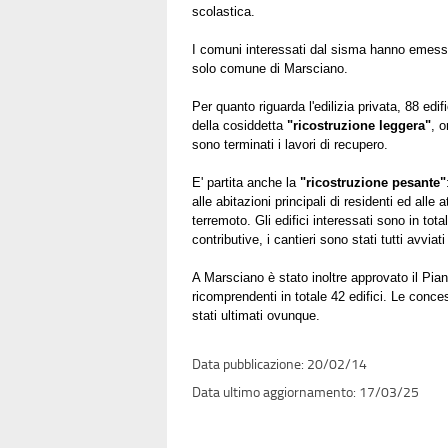
scolastica.
I comuni interessati dal sisma hanno emess
solo comune di Marsciano.
Per quanto riguarda l'edilizia privata, 88 edi
della cosiddetta
"ricostruzione leggera"
, o
sono terminati i lavori di recupero.
E' partita anche la
"ricostruzione pesante"
alle abitazioni principali di residenti ed alle 
terremoto. Gli edifici interessati sono in tot
contributive, i cantieri sono stati tutti avviat
A Marsciano è stato inoltre approvato il Pia
ricomprendenti in totale 42 edifici. Le conces
stati ultimati ovunque.
20/02/14
17/03/25