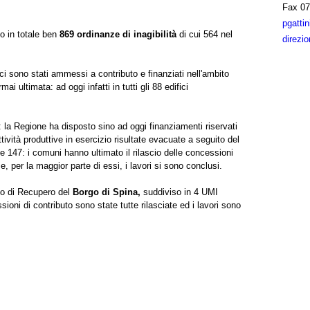
Fax
07
pgatti
o in totale ben
869 ordinanze di inagibilità
di cui 564 nel
direzio
fici sono stati ammessi a contributo e finanziati nell'ambito
rmai ultimata: ad oggi infatti in tutti gli 88 edifici
: la Regione ha disposto sino ad oggi finanziamenti riservati
attività produttive in esercizio risultate evacuate a seguito del
ale 147: i comuni hanno ultimato il rilascio delle concessioni
i e, per la maggior parte di essi, i lavori si sono conclusi.
no di Recupero del
Borgo di Spina,
suddiviso in 4 UMI
sioni di contributo sono state tutte rilasciate ed i lavori sono