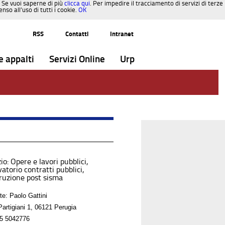
. Se vuoi saperne di più
clicca qui
. Per impedire il tracciamento di servizi di terze
so all’uso di tutti i cookie.
OK
RSS
Contatti
Intranet
e appalti
Servizi Online
Urp
io: Opere e lavori pubblici,
atorio contratti pubblici,
truzione post sisma
te: Paolo Gattini
Partigiani 1, 06121 Perugia
5 5042776