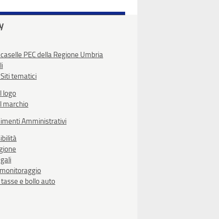
ty
 caselle PEC della Regione Umbria
li
Siti tematici
l logo
l marchio
imenti Amministrativi
bilità
egione
gali
i monitoraggio
, tasse e bollo auto