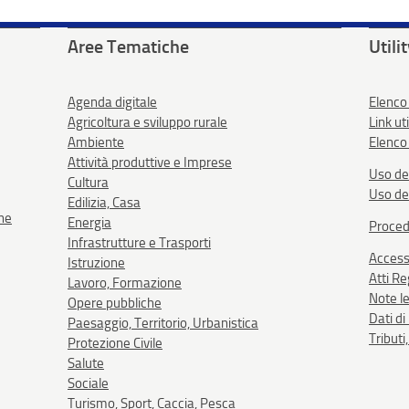
Aree Tematiche
Utili
Agenda digitale
Elenco
Agricoltura e sviluppo rurale
Link uti
Ambiente
Elenco 
Attività produttive e Imprese
Uso de
Cultura
Uso de
Edilizia, Casa
one
Energia
Proced
Infrastrutture e Trasporti
Accessi
Istruzione
Atti R
Lavoro, Formazione
Note le
Opere pubbliche
Dati d
Paesaggio, Territorio, Urbanistica
Tributi
Protezione Civile
Salute
Sociale
Turismo, Sport, Caccia, Pesca