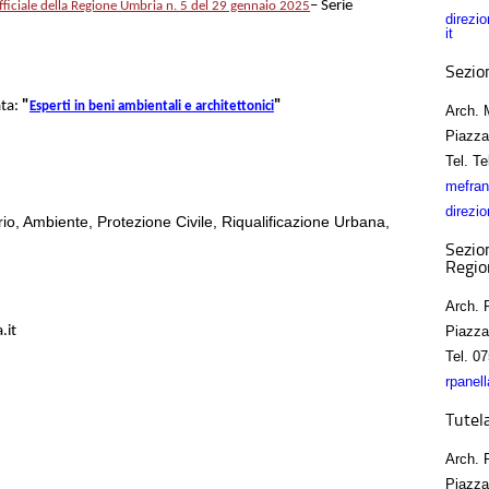
– Serie
fficiale della Regione Umbria n.
5 del 29 gennaio 2025
direzi
it
Sezio
ta:
"
"
Esperti in beni ambientali e architettonici
Arch. 
Piazza
Tel.
Tel
mefran
direzio
io, Ambiente, Protezione Civile, Riqualificazione Urbana,
Sezio
Regio
Arch. 
.it
Piazza
Tel.
07
rpanel
Tutel
Arch. 
Piazza