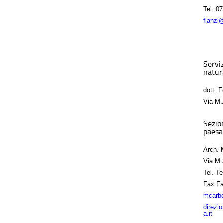
Tel.
07
flanzi
Servi
natura
dott. 
Via M.
Sezio
paesa
Arch. 
Via M.
Tel.
Te
Fax
Fa
mcarbo
direzi
a.it