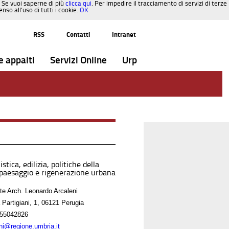
. Se vuoi saperne di più
clicca qui
. Per impedire il tracciamento di servizi di terze
so all’uso di tutti i cookie.
OK
RSS
Contatti
Intranet
e appalti
Servizi Online
Urp
stica, edilizia, politiche della
 paesaggio e rigenerazione urbana
nte Arch. Leonardo Arcaleni
 Partigiani, 1, 06121 Perugia
55042826
eni@regione.umbria.it