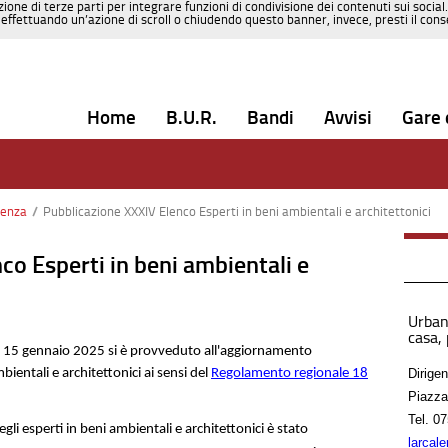
zione di terze parti per integrare funzioni di condivisione dei contenuti sui social
effettuando un’azione di scroll o chiudendo questo banner, invece, presti il consen
Home
B.U.R.
Bandi
Avvisi
Gare 
denza
/
Pubblicazione XXXIV Elenco Esperti in beni ambientali e architettonici
co Esperti in beni ambientali e
Urbani
casa,
l 15 gennaio 2025 si è provveduto all'aggiornamento
bientali e architettonici ai sensi del
Regolamento regionale 18
Dirige
Piazza
Tel.
07
gli esperti in beni ambientali e architettonici è stato
larcal