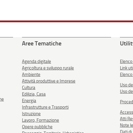
Aree Tematiche
Utili
Agenda digitale
Elenco
Agricoltura e sviluppo rurale
Link uti
Ambiente
Elenco 
Attività produttive e Imprese
Uso de
Cultura
Uso de
Edilizia, Casa
one
Energia
Proced
Infrastrutture e Trasporti
Accessi
Istruzione
Atti R
Lavoro, Formazione
Note le
Opere pubbliche
Dati d