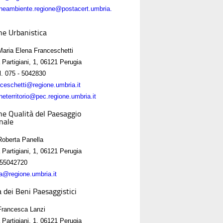
oneambiente.regione@postacert.umbria.
ne Urbanistica
Maria Elena Franceschetti
 Partigiani, 1, 06121 Perugia
. 075 - 5042830
ceschetti@regione.umbria.it
neterritorio@pec.regione.umbria.it
ne Qualità del Paesaggio
nale
Roberta Panella
 Partigiani, 1, 06121 Perugia
55042720
la@regione.umbria.it
a dei Beni Paesaggistici
Francesca Lanzi
 Partigiani, 1, 06121 Perugia