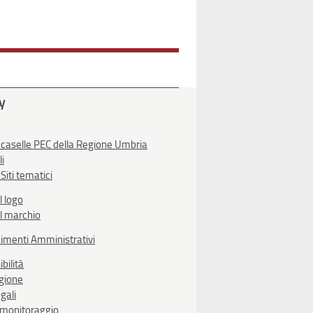
ty
 caselle PEC della Regione Umbria
li
Siti tematici
l logo
l marchio
imenti Amministrativi
bilità
egione
gali
i monitoraggio