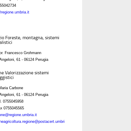
55042734
@regione.umbria.it
zio Foreste, montagna, sistemi
listici
For. Francesco Grohmann
Angeloni, 61 - 06124 Perugia
ne Valorizzazione sistemi
ggistici
Maria Carbone
Angeloni, 61 - 06124 Perugia
l. 0755045958
x 0755045565
ne@regione.umbria.it
oneagricoltura.regione@postacert.umbri