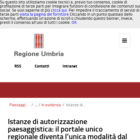
Su questo sito utilizziamo cookie tecnici e, previo tuo consenso, cookie di
profilazione di terze parti per integrare funzioni di condivisione dei contenuti sui
social. Se vuoi saperne di più
clicca qui
. Per impedire il tracciamento di servizi di
terze parti
visita la pagina del fornitore
Cliccando in un punto qualsiasi dello
schermo, effettuando un’azione di scroll o chiudendo questo banner, invece,
presti il consenso all’uso di tutti i cookie.
OK
Salta al contenuto
RSS
Contatti
Intranet
Paesaggio, Territorio, Urbanistica
/
In evidenza
/
Istanze di autorizzazione paesaggistica: il portale unico regionale diventa l’unica modalità dal 01/01/2022
Istanze di autorizzazione
paesaggistica: il portale unico
regionale diventa l’unica modalità dal