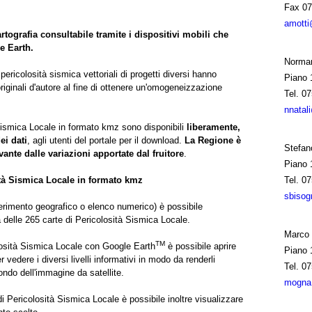
Fax
07
amotti
rtografia consultabile tramite i dispositivi mobili che
e Earth.
Norman
ericolosità sismica vettoriali di progetti diversi hanno
Piano 
 originali d'autore al fine di ottenere un'omogeneizzazione
Tel.
07
nnatal
à Sismica Locale in formato kmz sono disponibili
liberamente,
ei dati
, agli utenti del portale per il download.
La Regione è
Stefan
vante dalle variazioni apportate dal fruitore
.
Piano 
sità Sismica Locale in formato kmz
Tel.
07
sbisog
ferimento geografico o elenco numerico) è possibile
 delle 265 carte di Pericolosità Sismica Locale.
Marco
TM
olosità Sismica Locale con Google Earth
è possibile aprire
Piano 
vedere i diversi livelli informativi in modo da renderli
Tel.
07
ondo dell'immagine da satellite.
mogna@
i Pericolosità Sismica Locale è possibile inoltre visualizzare