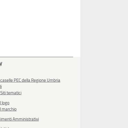
ty
 caselle PEC della Regione Umbria
li
Siti tematici
l logo
l marchio
imenti Amministrativi