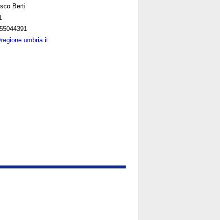
sco Berti
1
55044391
@regione.umbria.it