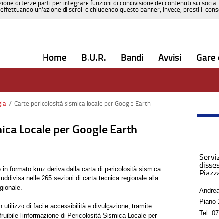
zione di terze parti per integrare funzioni di condivisione dei contenuti sui social
effettuando un’azione di scroll o chiudendo questo banner, invece, presti il consen
Home
B.U.R.
Bandi
Avvisi
Gare 
gia
/
Carte pericolosità sismica locale per Google Earth
mica Locale per Google Earth
Serviz
disses
 in formato kmz deriva dalla carta di pericolosità sismica
Piazza
uddivisa nelle 265 sezioni di carta tecnica regionale alla
egionale.
Andrea
Piano 
utilizzo di facile accessibilità e divulgazione, tramite
Tel.
07
uibile l'informazione di Pericolosità Sismica Locale per