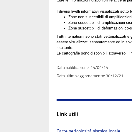
tutte le informazioni disponibili relative al pu
I diversi livelli informativi visualizzati sotto
Zone non suscettibili di amplificazion
Zone suscettibili di amplificazioni si
Zone suscettibili di deformazioni co-s
Tutti i tematismi sono stati vettorializzati e 
essere visualizzati separatamente od in sovr
risultante.
Le cartografie sono disponibili attraverso i l
14/04/14
30/12/21
Link utili
Carte pericolosità sismica locale