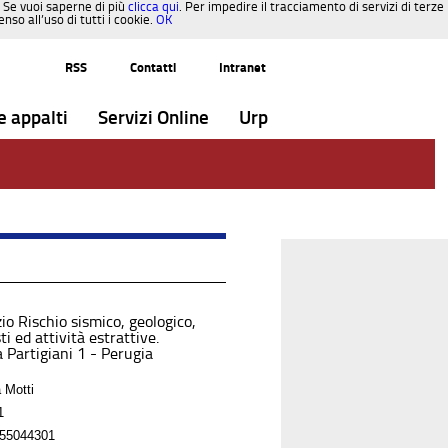
. Se vuoi saperne di più
clicca qui
. Per impedire il tracciamento di servizi di terze
so all’uso di tutti i cookie.
OK
RSS
Contatti
Intranet
e appalti
Servizi Online
Urp
io Rischio sismico, geologico,
ti ed attività estrattive.
 Partigiani 1 - Perugia
 Motti
1
55044301