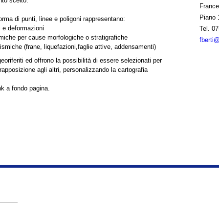
nto scelto.
France
Piano 
 forma di punti, linee e poligoni rappresentano:
i e deformazioni
Tel.
07
smiche per cause morfologiche o stratigrafiche
fberti
ismiche (frane, liquefazioni,faglie attive, addensamenti)
georiferiti ed offrono la possibilità di essere selezionati per
apposizione agli altri, personalizzando la cartografia
ink a fondo pagina.