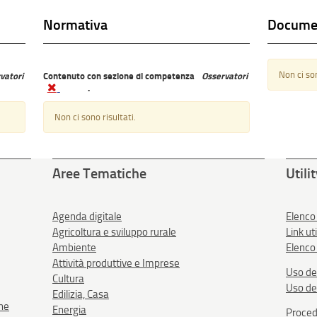
Normativa
Docume
Non ci son
vatori
Contenuto con sezione di competenza
Osservatori
.
Non ci sono risultati.
Aree Tematiche
Utili
Agenda digitale
Elenco
Agricoltura e sviluppo rurale
Link uti
Ambiente
Elenco 
Attività produttive e Imprese
Uso de
Cultura
Uso de
Edilizia, Casa
one
Energia
Proced