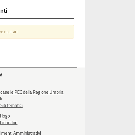
nti
o risultati.
ty
 caselle PEC della Regione Umbria
li
Siti tematici
l logo
l marchio
imenti Amministrativi