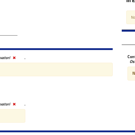
In 
No
Con
vatori
.
Os
N
vatori
.