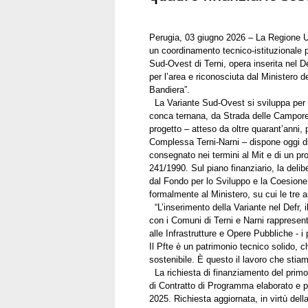
Perugia, 03 giugno 2026 – La Regione U
un coordinamento tecnico-istituzionale pe
Sud-Ovest di Terni, opera inserita nel Defr
per l’area e riconosciuta dal Ministero de
Bandiera”.
La Variante Sud-Ovest si sviluppa per c
conca ternana, da Strada delle Campore fin
progetto – atteso da oltre quarant’anni, p
Complessa Terni-Narni – dispone oggi di 
consegnato nei termini al Mit e di un pro
241/1990. Sul piano finanziario, la deli
dal Fondo per lo Sviluppo e la Coesione
formalmente al Ministero, su cui le tre 
“L’inserimento della Variante nel Defr, i
con i Comuni di Terni e Narni rappresen
alle Infrastrutture e Opere Pubbliche - i
Il Pfte è un patrimonio tecnico solido, c
sostenibile. È questo il lavoro che sti
La richiesta di finanziamento del primo 
di Contratto di Programma elaborato e p
2025. Richiesta aggiornata, in virtù del