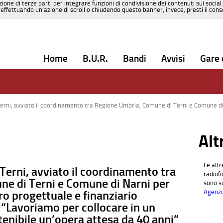
zione di terze parti per integrare funzioni di condivisione dei contenuti sui social
effettuando un’azione di scroll o chiudendo questo banner, invece, presti il consen
Home
B.U.R.
Bandi
Avvisi
Gare 
namento tra Regione Umbria, Comune di Terni e Comune di Narni per la definizione del quadro progettuale e finanziario dell’opera. De Rebotti: “Lavoriamo 
Le altr
Terni, avviato il coordinamento tra
radiofo
e di Terni e Comune di Narni per
sono su
ro progettuale e finanziario
Agenzi
: “Lavoriamo per collocare in un
tenibile un’opera attesa da 40 anni”