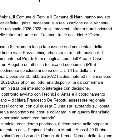
mbria, il Comune di Terni e il Comune di Narni hanno avviato
r definire i passi necessari alla realizzazione della Variante
 regionale 2026-2028 tra gli interventi infrastrutturali prioritari
lle Infrastrutture e dei Trasporti tra le cosiddette “Opere
irca 8 chilometri lungo la porzione sud-occidentale della
o a viale Borzacchini, articolata in tre lotti funzionali. Il
resente nel Prg di Terni e negli accordi dell’Area di Crisi
un Progetto di fattibilità tecnica ed economica (Pfte)
cedimento concluso ai sensi dell’art. 14-bis della L. n.
bera Cipess del 15 febbraio 2022 ha destinato 50 milioni di euro
 2021-2027 al primo lotto: una disponibilità da confermare
amministrazioni intendono interagire con decisione.
l confronto avviato con i tecnici di Anas e il coordinamento
tano – dichiara Francesco De Rebotti, assessore regionale
 passi concreti con cui questa Giunta sta lavorando sull’opera.
he va aggiornato nei costi e collocato in un quadro finanziario
amo portando avanti con metodo”.
stralcio, considerato prioritario, è ricompresa nella proposta
resentata dalla Regione Umbria a Mimit e Anas il 29 0ttobre
la volontà condivisa dei Comuni di Terni e Narni e della Regione