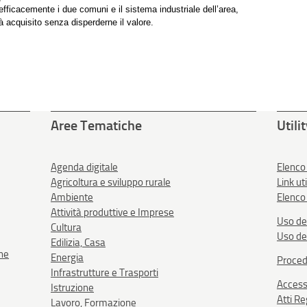
fficacemente i due comuni e il sistema industriale dell’area,
à acquisito senza disperderne il valore.
Aree Tematiche
Utili
Agenda digitale
Elenco
Agricoltura e sviluppo rurale
Link uti
Ambiente
Elenco 
Attività produttive e Imprese
Uso de
Cultura
Uso de
Edilizia, Casa
one
Energia
Proced
Infrastrutture e Trasporti
Accessi
Istruzione
Atti R
Lavoro, Formazione