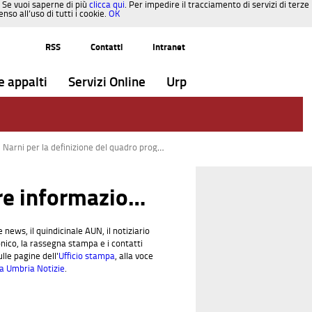
. Se vuoi saperne di più
clicca qui
. Per impedire il tracciamento di servizi di terze
so all’uso di tutti i cookie.
OK
RSS
Contatti
Intranet
e appalti
Servizi Online
Urp
per collocare in un quadro finanziario sostenibile un’opera attesa da 40 anni”
Altre informazioni dall'Ufficio stampa
e news, il quindicinale AUN, il notiziario
nico, la rassegna stampa e i contatti
lle pagine dell'
Ufficio stampa
, alla voce
a Umbria Notizie
.