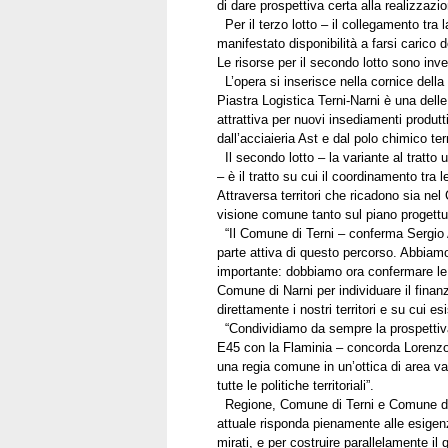
di dare prospettiva certa alla realizzazio
Per il terzo lotto – il collegamento tra
manifestato disponibilità a farsi carico 
Le risorse per il secondo lotto sono inv
L’opera si inserisce nella cornice della
Piastra Logistica Terni-Narni è una delle
attrattiva per nuovi insediamenti produttiv
dall’acciaieria Ast e dal polo chimico t
Il secondo lotto – la variante al tratto
– è il tratto su cui il coordinamento tra 
Attraversa territori che ricadono sia ne
visione comune tanto sul piano progettua
“Il Comune di Terni – conferma Sergio A
parte attiva di questo percorso. Abbiam
importante: dobbiamo ora confermare le r
Comune di Narni per individuare il finan
direttamente i nostri territori e su cui e
“Condividiamo da sempre la prospettiva 
E45 con la Flaminia – concorda Lorenzo 
una regia comune in un’ottica di area va
tutte le politiche territoriali”.
Regione, Comune di Terni e Comune di Na
attuale risponda pienamente alle esigenz
mirati, e per costruire parallelamente il