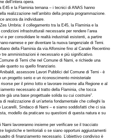
ne dell’intera opera.
 la E45 e la Flaminia ternana – i tecnici di ANAS hanno
della realizzazione nell’ambito della propria programmazione.
ece ancora da individuare.
 Zes Umbria: il collegamento tra la E45, la Flaminia e la
 condizioni infrastrutturali necessarie per rendere l’area
i e per consolidare le realtà industriali esistenti, a partire
ernano-narnese e per diventare la nuova tangenziale di Terni.
 urbano della Flaminia da via Alfonsine fino al Canale Recentino
le tre amministrazioni è necessario e più significativo.
l Comune di Terni che nel Comune di Narni, e richiede una
le quanto su quello finanziario.
nibaldi, assessore Lavori Pubblici del Comune di Terni - è
o un progetto serio e un riconoscimento ministeriale
isorse per il primo lotto e lavorare insieme alla Regione e al
ziamento necessario al tratto della Flaminia, che tocca
siste già una base progettuale solida su cui costruire”.
di realizzazione di un’arteria fondamentale che colleghi la
Lucarelli, Sindaco di Narni – e siamo soddisfatti che ci sia
sta, modello da praticare su questioni di questa natura e su
rni lavoreranno insieme per verificare se il tracciato
e logistiche e territoriali o se siano opportuni aggiustamenti
 quadro di finanziamento necessario. L’obiettivo condiviso è