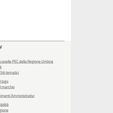
ty
 caselle PEC della Regione Umbria
li
Siti tematici
l logo
l marchio
imenti Amministrativi
bilità
egione