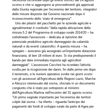
necessità riscontrate dopo gli eventi sismici del 24 agosto
scorso e che si aggiungono ai provvedimenti già approvati
dalla Giunta regionale per l'economia del territorio, integrativi
delle misure disposte dal Governo nazionale dopo il
riconoscimento dello ‘stato di emergenza'".
Uno dei pilastri del pacchetto per le aziende agricole e
agroalimentari è costituito "dalla rapida attivazione della
misura 5.2 del Programma di sviluppo rurale 2014/20 – ha
sottolineato l'assessore – dedicata al ripristino del
potenziale produttivo agricolo danneggiato da calamità
naturali e da eventi catastrofici. A questa misura – ha
spiegato – avevamo già assegnato un'importante dotazione
finanziaria, di ben 18 milioni di euro. Si sta predisponendo il
bando per dare immediata risposta agli agricoltori
danneggiati". L'assessore Cecchini ha ricordato l'attività
svolta per la ricognizione dei danni, fin dalle prime ore dopo
il terremoto, e le riunioni operative svolte nei giorni scorsi
con gli assessori all'Agricoltura delle Regioni Lazio, Marche
e Abruzzo interessate dal sisma, sfociate in un documento
congiunto che è stato poi sottoposto al ministro
dell'Agricoltura Martina nell'incontro del 31 agosto scorso.
"Un primo segnale importante per l'economia dei territori
colpiti dal sisma – ha riferito – riguarda l'anticipo dei
pagamenti dei fondi di sviluppo rurale da parte di Agea per