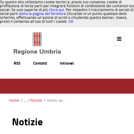
Su questo sito utilizziamo cookie tecnici e, previo tuo consenso, cookie di
profilazione di terze parti per integrare funzioni di condivisione dei contenuti sui
social. Se vuoi saperne di più
clicca qui
. Per impedire il tracciamento di servizi di
terze parti
visita la pagina del fornitore
Cliccando in un punto qualsiasi dello
schermo, effettuando un’azione di scroll o chiudendo questo banner, invece,
presti il consenso all’uso di tutti i cookie.
OK
Salta al contenuto
RSS
Contatti
Intranet
Home
/
Notizie
/
sisma, assessore cecchini illustra a tavolo verde pacchetto interventi per aziende settore agricolo e agroalimentare
Notizie