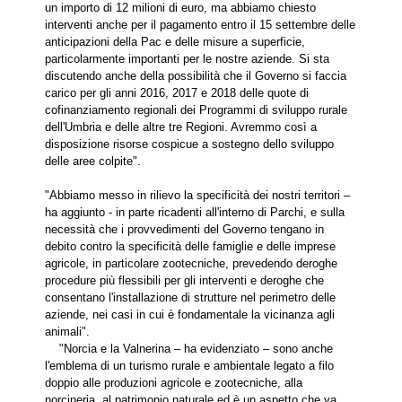
un importo di 12 milioni di euro, ma abbiamo chiesto
interventi anche per il pagamento entro il 15 settembre delle
anticipazioni della Pac e delle misure a superficie,
particolarmente importanti per le nostre aziende. Si sta
discutendo anche della possibilità che il Governo si faccia
carico per gli anni 2016, 2017 e 2018 delle quote di
cofinanziamento regionali dei Programmi di sviluppo rurale
dell'Umbria e delle altre tre Regioni. Avremmo così a
disposizione risorse cospicue a sostegno dello sviluppo
delle aree colpite".
"Abbiamo messo in rilievo la specificità dei nostri territori –
ha aggiunto - in parte ricadenti all'interno di Parchi, e sulla
necessità che i provvedimenti del Governo tengano in
debito contro la specificità delle famiglie e delle imprese
agricole, in particolare zootecniche, prevedendo deroghe
procedure più flessibili per gli interventi e deroghe che
consentano l'installazione di strutture nel perimetro delle
aziende, nei casi in cui è fondamentale la vicinanza agli
animali".
"Norcia e la Valnerina – ha evidenziato – sono anche
l'emblema di un turismo rurale e ambientale legato a filo
doppio alle produzioni agricole e zootecniche, alla
norcineria, al patrimonio naturale ed è un aspetto che va