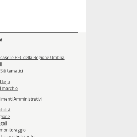
ty
 caselle PEC della Regione Umbria
li
Siti tematici
l logo
l marchio
imenti Amministrativi
bilità
egione
gali
i monitoraggio
, tasse e bollo auto