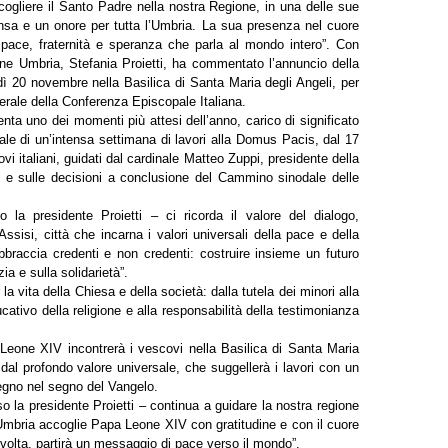
ogliere il Santo Padre nella nostra Regione, in una delle sue
ensa e un onore per tutta l’Umbria. La sua presenza nel cuore
 pace, fraternità e speranza che parla al mondo intero”. Con
one Umbria, Stefania Proietti, ha commentato l’annuncio della
ì 20 novembre nella Basilica di Santa Maria degli Angeli, per
rale della Conferenza Episcopale Italiana.
enta uno dei momenti più attesi dell’anno, carico di significato
nale di un’intensa settimana di lavori alla Domus Pacis, dal 17
i italiani, guidati dal cardinale Matteo Zuppi, presidente della
izzo e sulle decisioni a conclusione del Cammino sinodale delle
la presidente Proietti – ci ricorda il valore del dialogo,
Assisi, città che incarna i valori universali della pace e della
bbraccia credenti e non credenti: costruire insieme un futuro
ia e sulla solidarietà”.
la vita della Chiesa e della società: dalla tutela dei minori alla
cativo della religione e alla responsabilità della testimonianza
Leone XIV incontrerà i vescovi nella Basilica di Santa Maria
al profondo valore universale, che suggellerà i lavori con un
egno nel segno del Vangelo.
 la presidente Proietti – continua a guidare la nostra regione
’Umbria accoglie Papa Leone XIV con gratitudine e con il cuore
volta, partirà un messaggio di pace verso il mondo”.