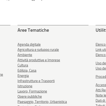
Aree Tematiche
Utili
Agenda digitale
Elenco
Agricoltura e sviluppo rurale
Link uti
Ambiente
Elenco 
Attività produttive e Imprese
Uso de
Cultura
Uso de
Edilizia, Casa
one
Energia
Proced
Infrastrutture e Trasporti
Accessi
Istruzione
Atti R
Lavoro, Formazione
Note le
Opere pubbliche
Dati d
Paesaggio, Territorio, Urbanistica
Tributi