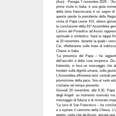
(Aun) - Perugia 7 novembre 2025 - “Acc
prime visite in Italia, è una gioia imm
della terra francescana è un segno di
queste parole la presidente della Regi
visita di Papa Leone XIV, atteso gioved
la conclusione della 81ª Assemblea gene
L’arrivo del Pontefice ad Assisi rappres
spirituale e simbolico. Sarà la tappa fi
al 20 novembre, durante la quale i vescov
Cei, rifletteranno sulle linee di indir
Chiese in Italia.
“La presenza del Papa – ha aggiunto 
dell’ascolto e della cura reciproca. Da 
fraternità, si leva un messaggio che a
fondato sulla dignità umana, sulla giustiz
L’Assemblea affronterà temi centrali per 
promozione della pace, fino al ruolo edu
cristiana nel tempo presente.
Giovedì 20 novembre, alle 9.30, Papa 
degli Angeli: un momento riservato ma d
messaggio di fiducia e di rinnovato imp
“La luce di San Francesco – ha concluso
e a ispirare il cammino della Chiesa. L
aperto, certa che da Assisi, ancora una 