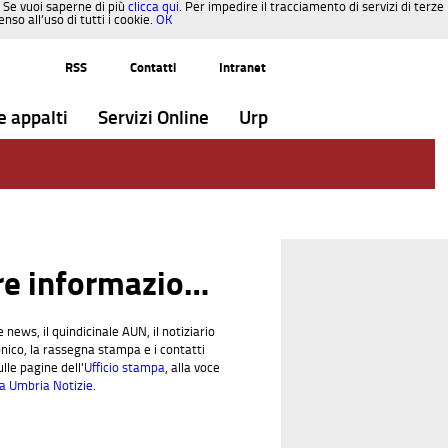
. Se vuoi saperne di più
clicca qui
. Per impedire il tracciamento di servizi di terze
so all’uso di tutti i cookie.
OK
RSS
Contatti
Intranet
e appalti
Servizi Online
Urp
Altre informazioni dall'Ufficio stampa
e news, il quindicinale AUN, il notiziario
nico, la rassegna stampa e i contatti
lle pagine dell'
Ufficio stampa
, alla voce
a Umbria Notizie
.