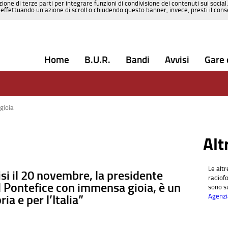
zione di terze parti per integrare funzioni di condivisione dei contenuti sui social
effettuando un’azione di scroll o chiudendo questo banner, invece, presti il consen
Home
B.U.R.
Bandi
Avvisi
Gare 
gioia
Le altr
si il 20 novembre, la presidente
radiofo
il Pontefice con immensa gioia, è un
sono su
ia e per l’Italia”
Agenzi