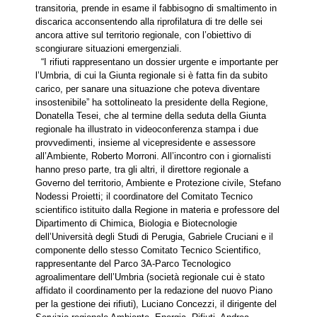
transitoria, prende in esame il fabbisogno di smaltimento in
discarica acconsentendo alla riprofilatura di tre delle sei
ancora attive sul territorio regionale, con l’obiettivo di
scongiurare situazioni emergenziali.
“I rifiuti rappresentano un dossier urgente e importante per
l’Umbria, di cui la Giunta regionale si è fatta fin da subito
carico, per sanare una situazione che poteva diventare
insostenibile” ha sottolineato la presidente della Regione,
Donatella Tesei, che al termine della seduta della Giunta
regionale ha illustrato in videoconferenza stampa i due
provvedimenti, insieme al vicepresidente e assessore
all’Ambiente, Roberto Morroni. All’incontro con i giornalisti
hanno preso parte, tra gli altri, il direttore regionale a
Governo del territorio, Ambiente e Protezione civile, Stefano
Nodessi Proietti; il coordinatore del Comitato Tecnico
scientifico istituito dalla Regione in materia e professore del
Dipartimento di Chimica, Biologia e Biotecnologie
dell’Università degli Studi di Perugia, Gabriele Cruciani e il
componente dello stesso Comitato Tecnico Scientifico,
rappresentante del Parco 3A-Parco Tecnologico
agroalimentare dell’Umbria (società regionale cui è stato
affidato il coordinamento per la redazione del nuovo Piano
per la gestione dei rifiuti), Luciano Concezzi, il dirigente del