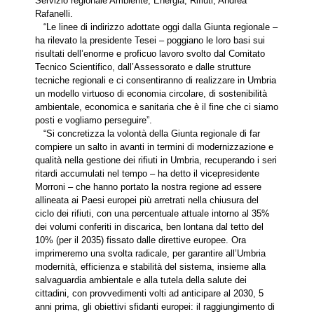
Servizio regionale Ambiente, Energia, Rifiuti, Andrea
Rafanelli.
“Le linee di indirizzo adottate oggi dalla Giunta regionale –
ha rilevato la presidente Tesei – poggiano le loro basi sui
risultati dell’enorme e proficuo lavoro svolto dal Comitato
Tecnico Scientifico, dall’Assessorato e dalle strutture
tecniche regionali e ci consentiranno di realizzare in Umbria
un modello virtuoso di economia circolare, di sostenibilità
ambientale, economica e sanitaria che è il fine che ci siamo
posti e vogliamo perseguire”.
“Si concretizza la volontà della Giunta regionale di far
compiere un salto in avanti in termini di modernizzazione e
qualità nella gestione dei rifiuti in Umbria, recuperando i seri
ritardi accumulati nel tempo – ha detto il vicepresidente
Morroni – che hanno portato la nostra regione ad essere
allineata ai Paesi europei più arretrati nella chiusura del
ciclo dei rifiuti, con una percentuale attuale intorno al 35%
dei volumi conferiti in discarica, ben lontana dal tetto del
10% (per il 2035) fissato dalle direttive europee. Ora
imprimeremo una svolta radicale, per garantire all’Umbria
modernità, efficienza e stabilità del sistema, insieme alla
salvaguardia ambientale e alla tutela della salute dei
cittadini, con provvedimenti volti ad anticipare al 2030, 5
anni prima, gli obiettivi sfidanti europei: il raggiungimento di