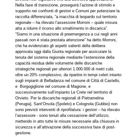
Nella fase di transizione, proseguirà l’azione di stimolo e
supporto nei confronti di gestori e Comuni per potenziare la
raccolta differenziata, “a macchia di leopardo sul territorio
regionale – ha rilevato l’assessore Morroni – quale misura
atta a ridurre il ricorso allo smaltimento in discarica”.
“Siamo in una situazione di preemergenza a cui negli anni
passati non è stata prestata attenzione” ha detto Morroni,
che ha evidenziato gli aspetti salienti della delibera
approvata oggi dalla Giunta regionale per assicurare la
tenuta del sistema regionale mediante l’estensione della
capacità residua delle volumetrie delle discariche
strategiche regionali per ulteriori 1.000.000 di metri cubi,
oltre un 20% complessivo, da ripartire in tempi celeri intanto
sugli impianti di Belladanza nel comune di Città di Castello,
e Borgogiglione nel comune di Magione, e
successivamente sull’impianto Le Crete nel territorio di
Orvieto. Per le discariche regionali di Pietramelina
(Perugia), Sant’Orsola (Spoleto) e Colognola (Gubbio) non
sono previsti interventi di riprofilatura: i gestori – ha rilevato
l’assessore - sono tenuti alla cessazione dell’utilizzo,
mettendo in atto tutte le misure necessarie alla chiusura in
sicurezza e all’attivazione della successiva fase di post-
gestione.