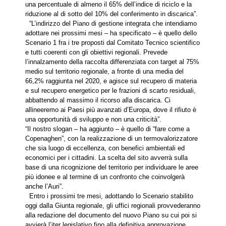
una percentuale di almeno il 65% dell’indice di riciclo e la
riduzione al di sotto del 10% del conferimento in discarica”.
“L’indirizzo del Piano di gestione integrata che intendiamo
adottare nei prossimi mesi – ha specificato – è quello dello
Scenario 1 fra i tre proposti dal Comitato Tecnico scientifico
e tutti coerenti con gli obiettivi regionali. Prevede
l’innalzamento della raccolta differenziata con target al 75%
medio sul territorio regionale, a fronte di una media del
66,2% raggiunta nel 2020, e agisce sul recupero di materia
e sul recupero energetico per le frazioni di scarto residuali,
abbattendo al massimo il ricorso alla discarica. Ci
allineeremo ai Paesi più avanzati d’Europa, dove il rifiuto è
una opportunità di sviluppo e non una criticità”.
“Il nostro slogan – ha aggiunto – è quello di “fare come a
Copenaghen”, con la realizzazione di un termovalorizzatore
che sia luogo di eccellenza, con benefici ambientali ed
economici per i cittadini. La scelta del sito avverrà sulla
base di una ricognizione del territorio per individuare le aree
più idonee e al termine di un confronto che coinvolgerà
anche l’Auri”.
Entro i prossimi tre mesi, adottando lo Scenario stabilito
oggi dalla Giunta regionale, gli uffici regionali provvederanno
alla redazione del documento del nuovo Piano su cui poi si
avvierà l’iter legislativo fino alla definitiva approvazione.