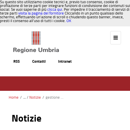
Su questo sito utilizziamo cookie tecnici e, previo tuo consenso, cookie di
profilazione di terze parti per integrare funzioni di condivisione dei contenuti sui
social. Se vuoi saperne di più
clicca qui
. Per impedire il tracciamento di servizi di
terze parti
visita la pagina del fornitore
Cliccando in un punto qualsiasi dello
schermo, effettuando un’azione di scroll o chiudendo questo banner, invece,
presti il consenso all’uso di tutti i cookie.
OK
Salta al contenuto
RSS
Contatti
Intranet
Home
/
Notizie
/
gestione rifiuti, presidente tesei e vicepresidente morroni presentano linee strategiche adottate dalla giunta regionale: forte spinta a recupero di materia e valorizzazione energetica per fare dell’umbria un modello virtuoso di economia circolare e sostenibilità ambientale, economica e sanitaria
Notizie