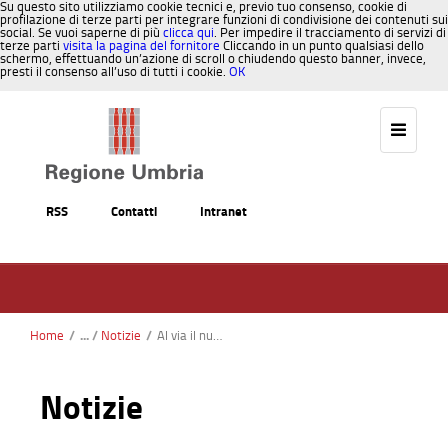
Su questo sito utilizziamo cookie tecnici e, previo tuo consenso, cookie di
profilazione di terze parti per integrare funzioni di condivisione dei contenuti sui
social. Se vuoi saperne di più
clicca qui
. Per impedire il tracciamento di servizi di
terze parti
visita la pagina del fornitore
Cliccando in un punto qualsiasi dello
schermo, effettuando un’azione di scroll o chiudendo questo banner, invece,
presti il consenso all’uso di tutti i cookie.
OK
Salta al contenuto
RSS
Contatti
Intranet
Home
/
Notizie
/
Al via il nuovo bando per l’insediamento dei giovani agricoltori, plafond da 6,5 milioni. Meloni: “Impegno per sostenere il ricambio generazionale, i giovani sono la priorità”
Notizie