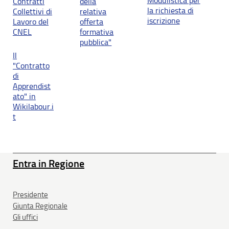
Modulistica per
Contratti
della
la richiesta di
Collettivi di
relativa
iscrizione
Lavoro del
offerta
CNEL
formativa
pubblica"
Il
"Contratto
di
Apprendist
ato" in
Wikilabour.i
t
Entra in Regione
Presidente
Giunta Regionale
Gli uffici