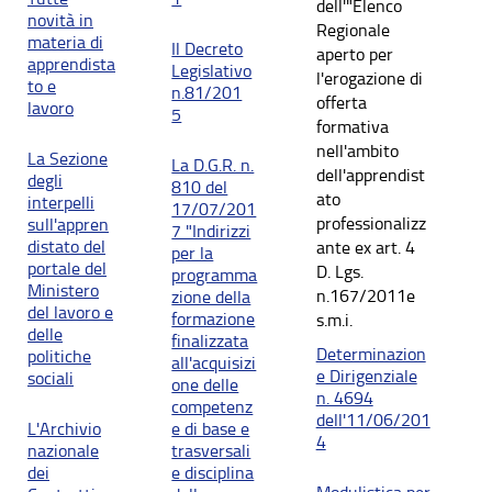
dell'"Elenco
novità in
Regionale
materia di
Il Decreto
aperto per
apprendista
Legislativo
l'erogazione di
to e
n.81/201
offerta
lavoro
5
formativa
nell'ambito
La Sezione
La D.G.R. n.
dell'apprendist
degli
810 del
ato
interpelli
17/07/201
professionalizz
sull'appren
7 "Indirizzi
distato del
ante ex art. 4
per la
portale del
D. Lgs.
programma
Ministero
n.167/2011e
zione della
del lavoro e
formazione
s.m.i.
delle
finalizzata
Determinazion
politiche
all'acquisizi
e Dirigenziale
sociali
one delle
n. 4694
competenz
dell'11/06/201
L'Archivio
e di base e
4
nazionale
trasversali
dei
e disciplina