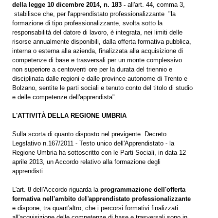
della legge 10 dicembre 2014, n. 183 -
all'art. 44, comma 3,
stabilisce che, per l'apprendistato professionalizzante "la
formazione di tipo professionalizzante, svolta sotto la
responsabilità del datore di lavoro, è integrata, nei limiti delle
risorse annualmente disponibili, dalla offerta formativa pubblica,
interna o esterna alla azienda, finalizzata alla acquisizione di
competenze di base e trasversali per un monte complessivo
non superiore a centoventi ore per la durata del triennio e
disciplinata dalle regioni e dalle province autonome di Trento e
Bolzano, sentite le parti sociali e tenuto conto del titolo di studio
e delle competenze dell'apprendista".
L'ATTIVITÀ
DELLA REGIONE UMBRIA
Sulla scorta di quanto disposto nel previgente Decreto
Legslativo n.167/2011 - Testo unico dell'Apprendistato - la
Regione Umbria ha sottoscritto con le Parti Sociali, in data 12
aprile 2013, un Accordo relativo alla formazione degli
apprendisti.
L'art. 8 dell'Accordo riguarda la
programmazione dell'offerta
formativa nell'ambito
dell'
apprendistato professionalizzante
e dispone, tra quant'altro, che i percorsi formativi finalizzati
all'acquisizione delle competenze di base e trasversali sono in