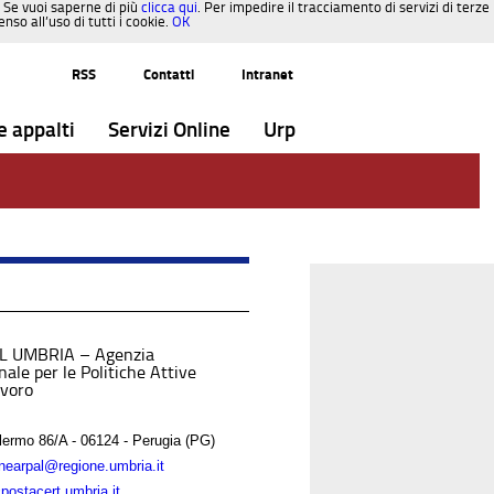
. Se vuoi saperne di più
clicca qui
. Per impedire il tracciamento di servizi di terze
so all’uso di tutti i cookie.
OK
RSS
Contatti
Intranet
e appalti
Servizi Online
Urp
L UMBRIA – Agenzia
ale per le Politiche Attive
avoro
lermo 86/A - 06124 - Perugia (PG)
onearpal@regione.umbria.it
postacert.umbria.it