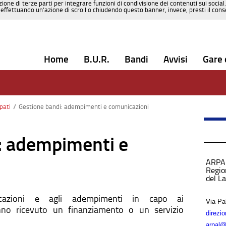
zione di terze parti per integrare funzioni di condivisione dei contenuti sui social
effettuando un’azione di scroll o chiudendo questo banner, invece, presti il consen
Home
B.U.R.
Bandi
Avvisi
Gare 
pati
/
Gestione bandi: adempimenti e comunicazioni
: adempimenti e
ARPA
Region
del L
icazioni e agli adempimenti in capo ai
Via Pa
nno ricevuto un finanziamento o un servizio
direzi
arpal@