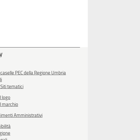
ty
 caselle PEC della Regione Umbria
li
Siti tematici
l logo
l marchio
imenti Amministrativi
bilità
egione
gali