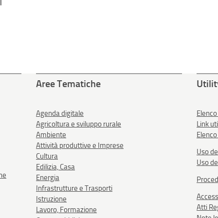
l
Aree Tematiche
Utili
Agenda digitale
Elenco
Agricoltura e sviluppo rurale
Link uti
Ambiente
Elenco 
Attività produttive e Imprese
Uso de
Cultura
Uso de
Edilizia, Casa
one
Energia
Proced
Infrastrutture e Trasporti
Accessi
Istruzione
Atti R
Lavoro, Formazione
Note le