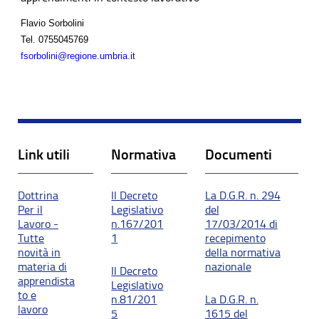
Flavio Sorbolini
Tel.
0755045769
fsorbolini@regione.umbria.it
Link utili
Normativa
Documenti
Dottrina
Il Decreto
La D.G.R. n. 294
Per il
Legislativo
del
Lavoro -
n.167/201
17/03/2014 di
Tutte
1
recepimento
novità in
della normativa
materia di
nazionale
Il Decreto
apprendista
Legislativo
to e
n.81/201
La D.G.R. n.
lavoro
5
1615 del