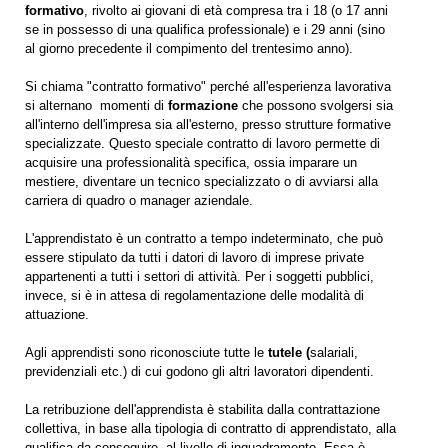
formativo
, rivolto ai giovani di età compresa tra i 18 (o 17 anni
se in possesso di una qualifica professionale) e i 29 anni (sino
al giorno precedente il compimento del trentesimo anno).
Si chiama "contratto formativo" perché all'esperienza lavorativa
si alternano momenti di
formazione
che possono svolgersi sia
all'interno dell'impresa sia all'esterno, presso strutture formative
specializzate. Questo speciale contratto di lavoro permette di
acquisire una professionalità specifica, ossia imparare un
mestiere, diventare un tecnico specializzato o di avviarsi alla
carriera di quadro o manager aziendale.
L'apprendistato è un contratto a tempo indeterminato, che può
essere stipulato da tutti i datori di lavoro di imprese private
appartenenti a tutti i settori di attività. Per i soggetti pubblici,
invece, si è in attesa di regolamentazione delle modalità di
attuazione.
Agli apprendisti sono riconosciute tutte le
tutele
(
salariali,
previdenziali etc.) di cui godono gli altri lavoratori dipendenti.
La retribuzione dell'apprendista è stabilita dalla contrattazione
collettiva, in base alla tipologia di contratto di apprendistato, alla
qualifica da conseguire, al livello di inquadramento. Essa è