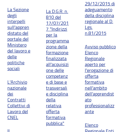
29/12/2015 di
La Sezione
adeguamento
La D.G.R. n.
degli
della disciplina
810 del
interpelli
regionale al D.
17/07/201
sull'appren
Lgs.
7 "Indirizzi
distato del
n.81/2015
per la
portale del
programma
Ministero
zione della
Avviso pubblico
del lavoro e
formazione
Elenco
delle
finalizzata
Regionale
politiche
all'acquisizi
aperto per
sociali
one delle
l'erogazione di
competenz
offerta
L'Archivio
e di base e
formativa
nazionale
trasversali
nell'ambito
dei
e disciplina
dell'apprendist
Contratti
della
ato
Collettivi di
relativa
professionalizz
Lavoro del
offerta
ante
CNEL
formativa
pubblica"
Elenco
Il
Regionale Enti