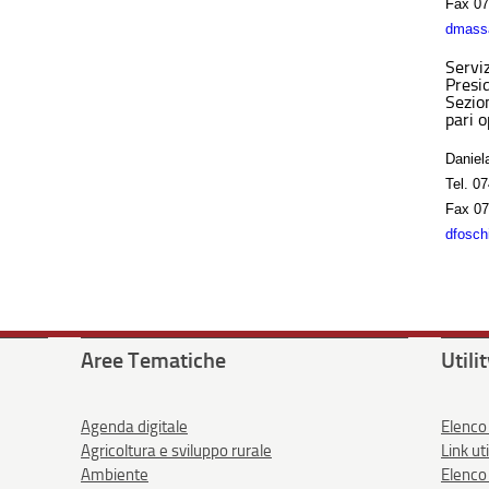
Fax
07
dmassa
Serviz
Presi
Sezion
pari 
Daniel
Tel.
07
Fax
07
dfosch
Aree Tematiche
Utili
Agenda digitale
Elenco
Agricoltura e sviluppo rurale
Link uti
Ambiente
Elenco 