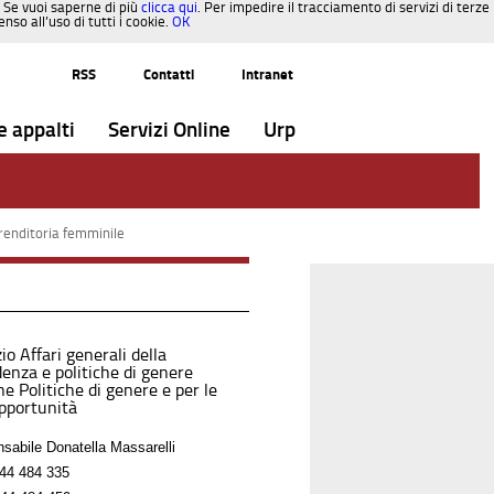
. Se vuoi saperne di più
clicca qui
. Per impedire il tracciamento di servizi di terze
so all’uso di tutti i cookie.
OK
RSS
Contatti
Intranet
e appalti
Servizi Online
Urp
renditoria femminile
io Affari generali della
denza e politiche di genere
e Politiche di genere e per le
opportunità
sabile Donatella Massarelli
44 484 335