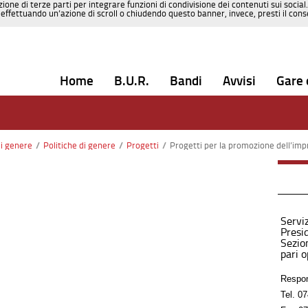
zione di terze parti per integrare funzioni di condivisione dei contenuti sui social
effettuando un’azione di scroll o chiudendo questo banner, invece, presti il consen
Home
B.U.R.
Bandi
Avvisi
Gare 
di genere
/
Politiche di genere
/
Progetti
/
Progetti per la promozione dell’imp
Serviz
Presi
Sezion
pari 
Respon
Tel.
07