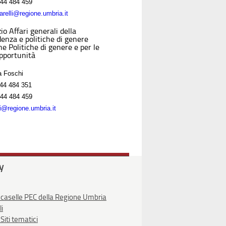
44 484 459
relli@regione.umbria.it
io Affari generali della
denza e politiche di genere
e Politiche di genere e per le
opportunità
a Foschi
44 484 351
44 484 459
i@regione.umbria.it
ty
 caselle PEC della Regione Umbria
li
Siti tematici