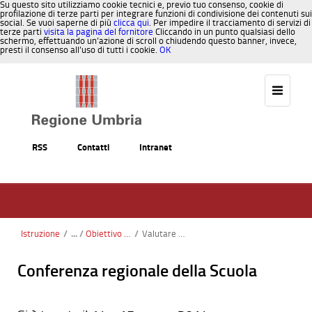
Su questo sito utilizziamo cookie tecnici e, previo tuo consenso, cookie di
profilazione di terze parti per integrare funzioni di condivisione dei contenuti sui
social. Se vuoi saperne di più
clicca qui
. Per impedire il tracciamento di servizi di
terze parti
visita la pagina del fornitore
Cliccando in un punto qualsiasi dello
schermo, effettuando un’azione di scroll o chiudendo questo banner, invece,
presti il consenso all’uso di tutti i cookie.
OK
Salta al contenuto
RSS
Contatti
Intranet
Istruzione
/
Obiettivo scuola: progetti e strumenti per la qualità del sistema scolastico
/
Valutare per qualificare: gli strumenti per il miglioramento del sistema scolastico e formativo
Conferenza regionale della Scuola