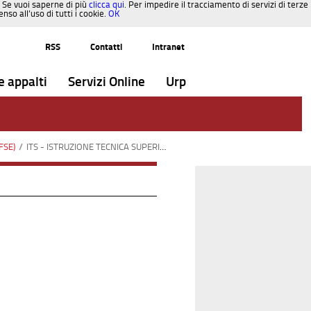
. Se vuoi saperne di più
clicca qui
. Per impedire il tracciamento di servizi di terze
so all’uso di tutti i cookie.
OK
RSS
Contatti
Intranet
e appalti
Servizi Online
Urp
FSE)
/
ITS - ISTRUZIONE TECNICA SUPERIORE