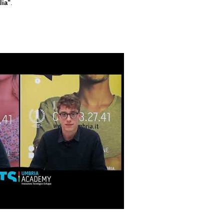
lia"
.