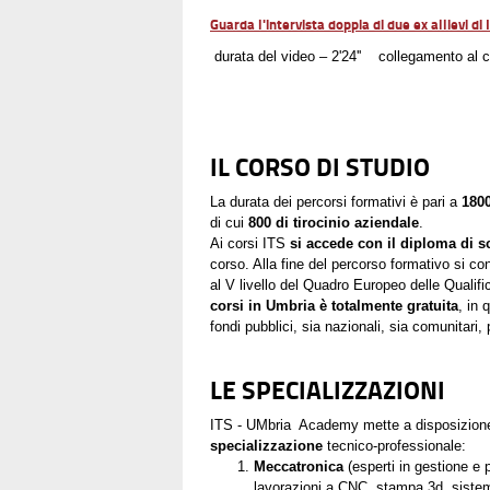
Guarda l'intervista doppia di due ex allievi 
durata del video – 2'24'' collegamento al
IL CORSO DI STUDIO
La durata dei percorsi formativi è pari a
1800
di cui
800 di tirocinio aziendale
.
Ai corsi ITS
si accede con il diploma di 
corso. Alla fine del percorso formativo si co
al V livello del Quadro Europeo delle Qualifi
corsi in Umbria è
totalmente gratuita
, in
fondi pubblici, sia nazionali, sia comunitari
LE SPECIALIZZAZIONI
ITS - UMbria Academy mette a disposizione d
specializzazione
tecnico-professionale:
Meccatronica
(esperti in gestione 
lavorazioni a CNC, stampa 3d, sistemi