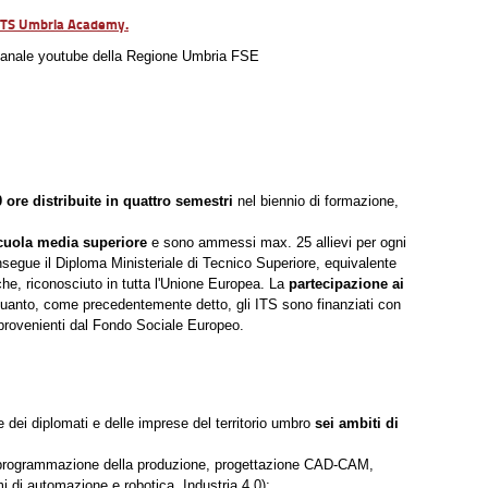
di ITS Umbria Academy.
 canale youtube della Regione Umbria FSE
 ore distribuite in quattro semestri
nel biennio di formazione,
scuola media superiore
e sono ammessi max. 25 allievi per ogni
nsegue il Diploma Ministeriale di Tecnico Superiore, equivalente
che, riconosciuto in tutta l'Unione Europea. La
partecipazione ai
 quanto, come precedentemente detto, gli ITS sono finanziati con
, provenienti dal Fondo Sociale Europeo.
ei diplomati e delle imprese del territorio umbro
sei ambiti di
e programmazione della produzione, progettazione CAD-CAM,
 di automazione e robotica, Industria 4.0);