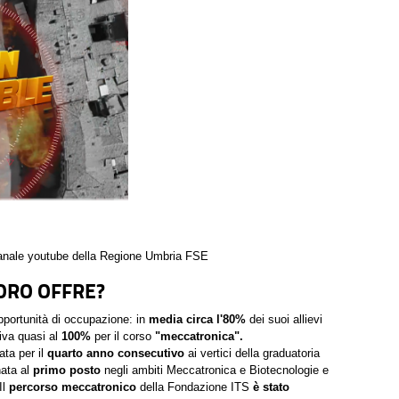
canale youtube della Regione Umbria FSE
VORO OFFRE?
pportunità di occupazione: in
media circa l'80%
dei suoi allievi
riva quasi al
100%
per il corso
"meccatronica".
ta per il
quarto anno consecutivo
ai vertici della graduatoria
nata al
primo posto
negli ambiti Meccatronica e Biotecnologie e
Il
percorso meccatronico
della Fondazione ITS
è stato