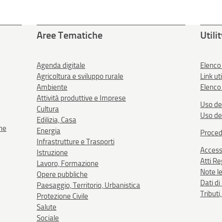
Aree Tematiche
Utili
Agenda digitale
Elenco
Agricoltura e sviluppo rurale
Link uti
Ambiente
Elenco 
Attività produttive e Imprese
Uso de
Cultura
Uso de
Edilizia, Casa
one
Energia
Proced
Infrastrutture e Trasporti
Accessi
Istruzione
Atti R
Lavoro, Formazione
Note le
Opere pubbliche
Dati d
Paesaggio, Territorio, Urbanistica
Tributi
Protezione Civile
Salute
Sociale