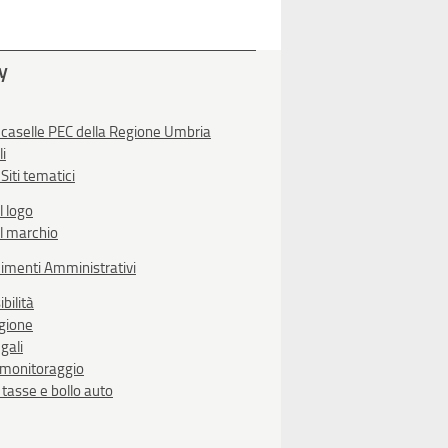
ty
 caselle PEC della Regione Umbria
li
Siti tematici
l logo
l marchio
imenti Amministrativi
bilità
egione
gali
i monitoraggio
, tasse e bollo auto