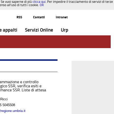
. Se vuoi saperne di più
clicca qui
. Per impedire il tracciamento di servizi di terze
so all’uso di tutti i cookie.
OK
RSS
Contatti
Intranet
e appalti
Servizi Online
Urp
ammazione e controllo
gico SSR, verifica esiti e
rmance SSR. Liste di attesa
 Ricci
5 5045508
@regione.umbria.it