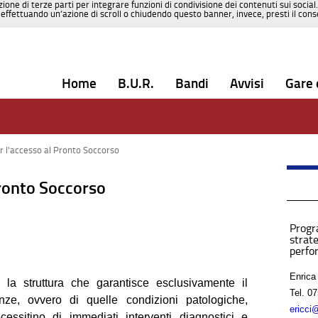
zione di terze parti per integrare funzioni di condivisione dei contenuti sui social
effettuando un’azione di scroll o chiudendo questo banner, invece, presti il consen
Home
B.U.R.
Bandi
Avvisi
Gare 
r l'accesso al Pronto Soccorso
Pronto Soccorso
Progr
strate
perfo
Enrica
la struttura che garantisce esclusivamente il
Tel.
07
nze, ovvero di quelle condizioni patologiche,
ericci
ssitino di immediati interventi diagnostici e