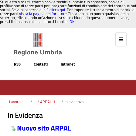
Su questo sito utilizziamo cookie tecnici e, previo tuo consenso, cookie di
profilazione di terze parti per integrare funzioni di condivisione dei contenuti sui
social. Se vuoi saperne di più
clicca qui
. Per impedire il tracciamento di servizi di
terze parti
visita la pagina del fornitore
Cliccando in un punto qualsiasi dello
schermo, effettuando un’azione di scroll o chiudendo questo banner, invece,
presti il consenso all’uso di tutti i cookie.
OK
Salta al contenuto
RSS
Contatti
Intranet
Lavoro e Formazione
/
ARPAL Umbria – Agenzia Regionale per le Politiche Attive del Lavoro
/
In evidenza
In Evidenza
Nuovo sito ARPAL