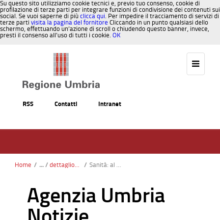
Su questo sito utilizziamo cookie tecnici e, previo tuo consenso, cookie di
profilazione di terze parti per integrare funzioni di condivisione dei contenuti sui
social. Se vuoi saperne di più
clicca qui
. Per impedire il tracciamento di servizi di
terze parti
visita la pagina del fornitore
Cliccando in un punto qualsiasi dello
schermo, effettuando un’azione di scroll o chiudendo questo banner, invece,
presti il consenso all’uso di tutti i cookie.
OK
Salta al contenuto
RSS
Contatti
Intranet
Home
/
dettaglionotizie
/
Sanità: al via il bando pubblico per l’assunzione di 124 infermieri nelle aziende sanitarie dell’Umbria
Agenzia Umbria
Notizie