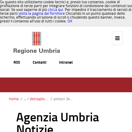
Su questo sito utilizziamo cookie tecnici e, previo tuo consenso, cookie di
profilazione di terze parti per integrare funzioni di condivisione dei contenuti sui
social. Se vuoi saperne di più
clicca qui
. Per impedire il tracciamento di servizi di
terze parti
visita la pagina del fornitore
Cliccando in un punto qualsiasi dello
schermo, effettuando un’azione di scroll o chiudendo questo banner, invece,
presti il consenso all’uso di tutti i cookie.
OK
Salta al contenuto
RSS
Contatti
Intranet
Home
/
dettaglionotizie
/
polsoci 34 disabilità: venerdì 3 aprile conferenza stampa per illustrare attività osservatorio regionale
Agenzia Umbria
Notizie