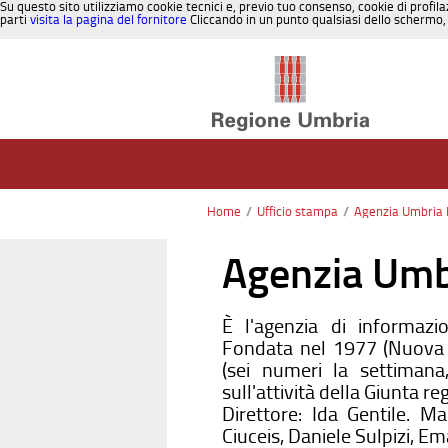
Su questo sito utilizziamo cookie tecnici e, previo tuo consenso, cookie di profila
parti
visita la pagina del fornitore
Cliccando in un punto qualsiasi dello schermo, 
Salta al contenuto
Home
/
Ufficio stampa
/
Agenzia Umbria 
Agenzia Umb
È l'agenzia di informazi
Fondata nel 1977 (Nuova S
(sei numeri la settimana
sull'attività della Giunta re
Direttore: Ida Gentile. M
Ciuceis, Daniele Sulpizi, E