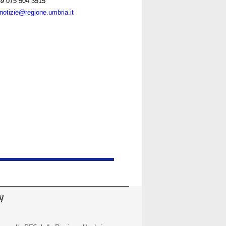
9 075 504 3515
notizie@regione.umbria.it
ty