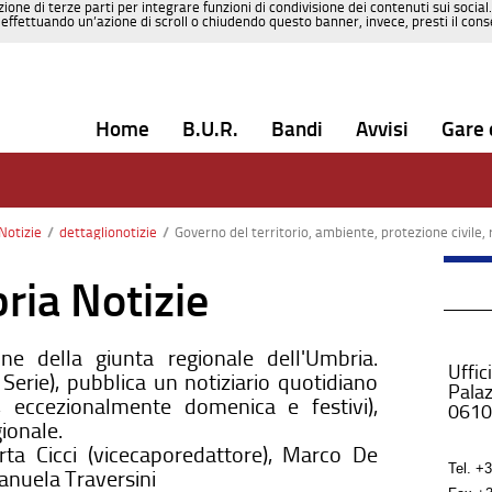
zione di terze parti per integrare funzioni di condivisione dei contenuti sui social
effettuando un’azione di scroll o chiudendo questo banner, invece, presti il consen
Home
B.U.R.
Bandi
Avvisi
Gare 
Notizie
/
dettaglionotizie
/
Governo del territorio, ambiente, protezione civile, riqualificazione urban
ria Notizie
one della giunta regionale dell'Umbria.
Uffic
erie), pubblica un notiziario quotidiano
Palaz
, eccezionalmente domenica e festivi),
0610
gionale.
arta Cicci (vicecaporedattore), Marco De
Tel.
+3
manuela Traversini