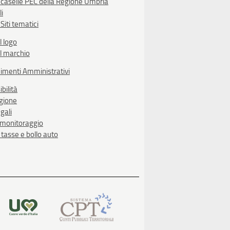
 caselle PEC della Regione Umbria
li
Siti tematici
l logo
l marchio
imenti Amministrativi
bilità
egione
gali
i monitoraggio
, tasse e bollo auto