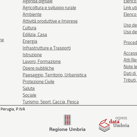
Agenda digitale
Elenco
Agricoltura e sviluppo rurale
Link uti
Ambiente
Elenco 
Attività produttive e Imprese
Uso de
Cultura
Uso de
Edilizia, Casa
one
Energia
Proced
Infrastrutture e Trasporti
Accessi
Istruzione
Atti R
Lavoro, Formazione
Note le
Opere pubbliche
Dati d
Paesaggio, Territorio, Urbanistica
Tributi
Protezione Civile
Salute
Sociale
Turismo, Sport, Caccia, Pesca
 Perugia, P.IVA