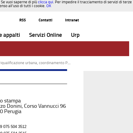
. Se vuoi saperne di più
clicca qui
. Per impedire il tracciamento di servizi di terze
so all’uso di tutti i cookie.
OK
RSS
Contatti
Intranet
e appalti
Servizi Online
Urp
a, coordinamento Pnrr, Gianluca Fagotti è il nuovo direttore
io stampa
zo Donini, Corso Vannucci 96
0 Perugia
9 075 504 3512