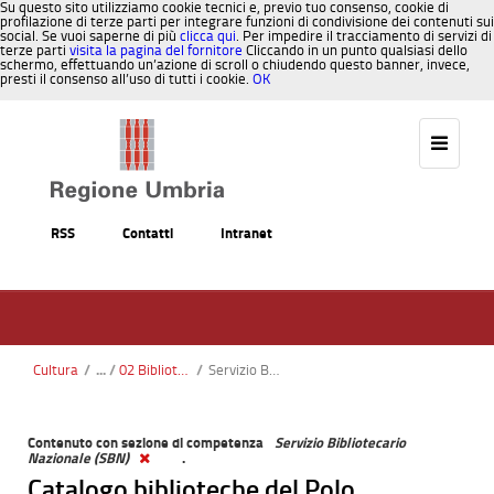
Su questo sito utilizziamo cookie tecnici e, previo tuo consenso, cookie di
profilazione di terze parti per integrare funzioni di condivisione dei contenuti sui
social. Se vuoi saperne di più
clicca qui
. Per impedire il tracciamento di servizi di
terze parti
visita la pagina del fornitore
Cliccando in un punto qualsiasi dello
schermo, effettuando un’azione di scroll o chiudendo questo banner, invece,
presti il consenso all’uso di tutti i cookie.
OK
Salta al contenuto
RSS
Contatti
Intranet
Cultura
/
02 Biblioteche
/
Servizio Bibliotecario Nazionale (SBN)
Contenuto con sezione di competenza
Servizio Bibliotecario
Nazionale (SBN)
.
Catalogo biblioteche del Polo