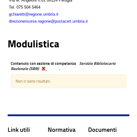
Via M. Angeloni n.61 06124 Perugia
Tel.
075 504 5464
gchiaretti@regione.umbria.it
direzionerisorse.regione@postacert.umbria.it
Modulistica
Contenuto con sezione di competenza
Servizio Bibliotecario
Nazionale (SBN)
.
Non ci sono risultati.
Link utili
Normativa
Documenti