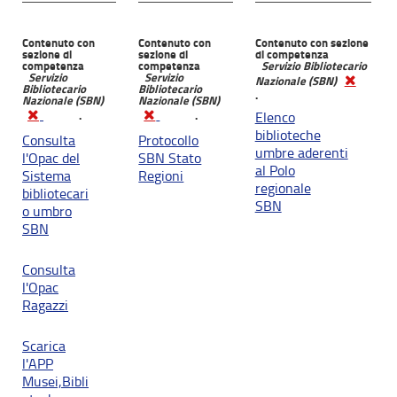
Contenuto con
Contenuto con
Contenuto con sezione
sezione di
sezione di
di competenza
competenza
competenza
Servizio Bibliotecario
Servizio
Servizio
Nazionale (SBN)
Bibliotecario
Bibliotecario
.
Nazionale (SBN)
Nazionale (SBN)
.
.
Elenco
biblioteche
Consulta
Protocollo
umbre aderenti
l'Opac del
SBN Stato
al Polo
Sistema
Regioni
regionale
bibliotecari
SBN
o umbro
SBN
Consulta
l'Opac
Ragazzi
Scarica
l'APP
Musei,Bibli