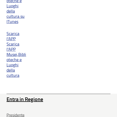
oteche e
Luoghi
della
cultura su
ITunes
Scarica
l'APP
Scarica
l'APP
Musei,Bibli
oteche e
Luoghi
della
cultura
Entra in Regione
Presidente