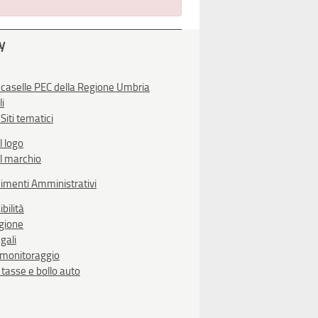
ty
 caselle PEC della Regione Umbria
li
Siti tematici
l logo
l marchio
imenti Amministrativi
bilità
egione
gali
i monitoraggio
, tasse e bollo auto