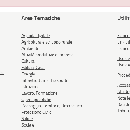
Aree Tematiche
Utili
Agenda digitale
Elenco
Agricoltura e sviluppo rurale
Link uti
Ambiente
Elenco 
Attività produttive e Imprese
Uso de
Cultura
Uso de
Edilizia, Casa
one
Energia
Proced
Infrastrutture e Trasporti
Accessi
Istruzione
Atti R
Lavoro, Formazione
Note le
Opere pubbliche
Dati d
Paesaggio, Territorio, Urbanistica
Tributi
Protezione Civile
Salute
Sociale