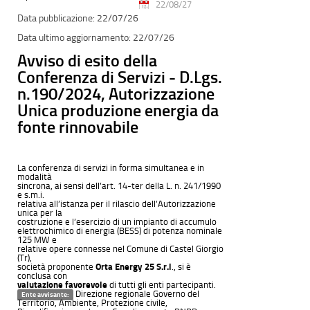
22/08/27
22/07/26
22/07/26
Avviso di esito della
Conferenza di Servizi - D.Lgs.
n.190/2024, Autorizzazione
Unica produzione energia da
fonte rinnovabile
La conferenza di servizi in forma simultanea e in
modalità
sincrona, ai sensi dell’art. 14-ter della L. n. 241/1990
e s.m.i.
relativa all’istanza per il rilascio dell’Autorizzazione
unica per la
costruzione e l’esercizio di un impianto di accumulo
elettrochimico di energia (BESS) di potenza nominale
125 MW e
relative opere connesse nel Comune di Castel Giorgio
(Tr),
società proponente
Orta Energy 25 S.r.l
., si è
conclusa con
valutazione favorevole
di tutti gli enti partecipanti.
Direzione regionale Governo del
Ente avvisante:
Territorio, Ambiente, Protezione civile,