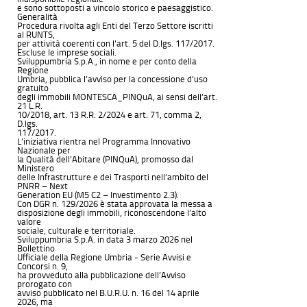
e sono sottoposti a vincolo storico e paesaggistico.
Generalità
Procedura rivolta agli Enti del Terzo Settore iscritti
al RUNTS,
per attività coerenti con l’art. 5 del D.lgs. 117/2017.
Escluse le imprese sociali.
Sviluppumbria S.p.A., in nome e per conto della
Regione
Umbria, pubblica l’avviso per la concessione d’uso
gratuito
degli immobili MONTESCA_PINQuA, ai sensi dell’art.
21 L.R.
10/2018, art. 13 R.R. 2/2024 e art. 71, comma 2,
D.lgs.
117/2017.
L’iniziativa rientra nel Programma Innovativo
Nazionale per
la Qualità dell’Abitare (PINQuA), promosso dal
Ministero
delle Infrastrutture e dei Trasporti nell’ambito del
PNRR – Next
Generation EU (M5 C2 – Investimento 2.3).
Con DGR n. 129/2026 è stata approvata la messa a
disposizione degli immobili, riconoscendone l’alto
valore
sociale, culturale e territoriale.
Sviluppumbria S.p.A. in data 3 marzo 2026 nel
Bollettino
Ufficiale della Regione Umbria - Serie Avvisi e
Concorsi n. 9,
ha provveduto alla pubblicazione dell’Avviso
prorogato con
avviso pubblicato nel B.U.R.U. n. 16 del 14 aprile
2026, ma