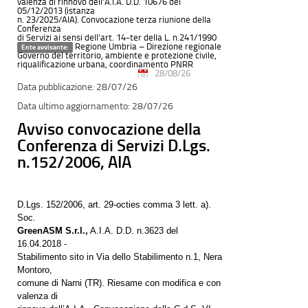
valenza di rinnovo dell’A.I.A. D.D. 10676 del
05/12/2013 (istanza
n. 23/2025/AIA). Convocazione terza riunione della
Conferenza
di Servizi ai sensi dell’art. 14-ter della L. n.241/1990
Regione Umbria – Direzione regionale
Ente avvisante:
Governo del territorio, ambiente e protezione civile,
riqualificazione urbana, coordinamento PNRR
28/08/26
28/07/26
28/07/26
Avviso convocazione della
Conferenza di Servizi D.Lgs.
n.152/2006, AIA
D.Lgs. 152/2006, art. 29-octies comma 3 lett. a).
Soc.
GreenASM S.r.l.,
A.I.A. D.D. n.3623 del
16.04.2018 -
Stabilimento sito in Via dello Stabilimento n.1, Nera
Montoro,
comune di Narni (TR). Riesame con modifica e con
valenza di