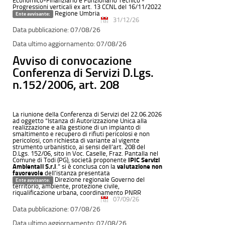
Economico-Finanziario e Funzionario Tecnico -
Progressioni verticali ex art. 13 CCNL del 16/11/2022
Regione Umbria
Ente avvisante:
31/12/26
07/08/26
07/08/26
Avviso di convocazione
Conferenza di Servizi D.Lgs.
n.152/2006, art. 208
La riunione della Conferenza di Servizi del 22.06.2026
ad oggetto “Istanza di Autorizzazione Unica alla
realizzazione e alla gestione di un impianto di
smaltimento e recupero di rifiuti pericolosi e non
pericolosi, con richiesta di variante al vigente
strumento urbanistico, ai sensi dell’art. 208 del
D.Lgs. 152/06, sito in Voc. Caselle, Fraz. Pantalla nel
Comune di Todi (PG), società proponente
IPIC Servizi
Ambientali S.r.l
.” si è conclusa con la
valutazione non
favorevole
dell’istanza presentata
Direzione regionale Governo del
Ente avvisante:
territorio, ambiente, protezione civile,
riqualificazione urbana, coordinamento PNRR
07/09/26
07/08/26
07/08/26