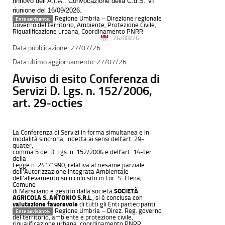
rinnovo dell’A.I.A.. Convocazione della C.d.S. VI
riunione del 16/09/2026.
Regione Umbria – Direzione regionale
Ente avvisante:
Governo del territorio, Ambiente, Protezione Civile,
Riqualificazione urbana, Coordinamento PNRR
26/08/26
27/07/26
27/07/26
Avviso di esito Conferenza di
Servizi D. Lgs. n. 152/2006,
art. 29-octies
La Conferenza di Servizi in forma simultanea e in
modalità sincrona, indetta ai sensi dell’art. 29-
quater,
comma 5 del D. Lgs. n. 152/2006 e dell’art. 14-ter
della
Legge n. 241/1990, relativa al riesame parziale
dell’Autorizzazione Integrata Ambientale
dell’allevamento suinicolo sito in Loc. S. Elena,
Comune
di Marsciano e gestito dalla società
SOCIETÀ
AGRICOLA S. ANTONIO S.R.L
., si è conclusa con
valutazione favorevole
di tutti gli Enti partecipanti.
Regione Umbria – Direz. Reg. governo
Ente avvisante:
del territorio, ambiente e protezione civile,
riqualificazione urbana, coordinamento PNRR