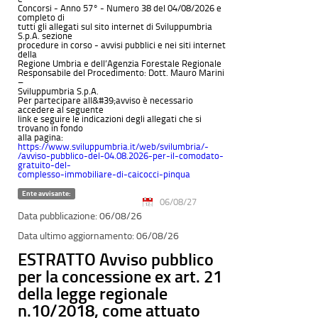
Concorsi - Anno 57° - Numero 38 del 04/08/2026 e
completo di
tutti gli allegati sul sito internet di Sviluppumbria
S.p.A. sezione
procedure in corso - avvisi pubblici e nei siti internet
della
Regione Umbria e dell’Agenzia Forestale Regionale
Responsabile del Procedimento: Dott. Mauro Marini
–
Sviluppumbria S.p.A.
Per partecipare all&#39;avviso è necessario
accedere al seguente
link e seguire le indicazioni degli allegati che si
trovano in fondo
alla pagina:
https://www.sviluppumbria.it/web/svilumbria/-
/avviso-pubblico-del-04.08.2026-per-il-comodato-
gratuito-del-
complesso-immobiliare-di-caicocci-pinqua
Ente avvisante:
06/08/27
06/08/26
06/08/26
ESTRATTO Avviso pubblico
per la concessione ex art. 21
della legge regionale
n.10/2018, come attuato