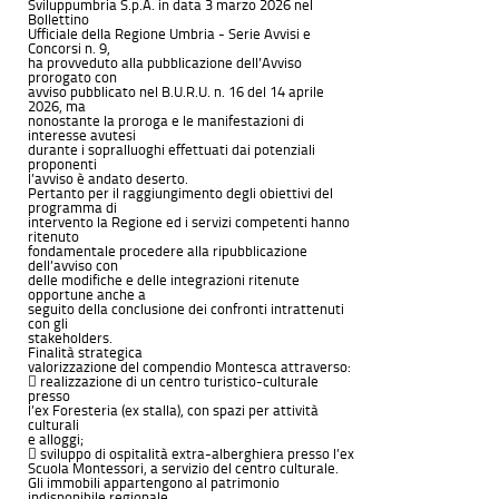
Sviluppumbria S.p.A. in data 3 marzo 2026 nel
Bollettino
Ufficiale della Regione Umbria - Serie Avvisi e
Concorsi n. 9,
ha provveduto alla pubblicazione dell’Avviso
prorogato con
avviso pubblicato nel B.U.R.U. n. 16 del 14 aprile
2026, ma
nonostante la proroga e le manifestazioni di
interesse avutesi
durante i sopralluoghi effettuati dai potenziali
proponenti
l’avviso è andato deserto.
Pertanto per il raggiungimento degli obiettivi del
programma di
intervento la Regione ed i servizi competenti hanno
ritenuto
fondamentale procedere alla ripubblicazione
dell’avviso con
delle modifiche e delle integrazioni ritenute
opportune anche a
seguito della conclusione dei confronti intrattenuti
con gli
stakeholders.
Finalità strategica
valorizzazione del compendio Montesca attraverso:
 realizzazione di un centro turistico-culturale
presso
l’ex Foresteria (ex stalla), con spazi per attività
culturali
e alloggi;
 sviluppo di ospitalità extra-alberghiera presso l’ex
Scuola Montessori, a servizio del centro culturale.
Gli immobili appartengono al patrimonio
indisponibile regionale