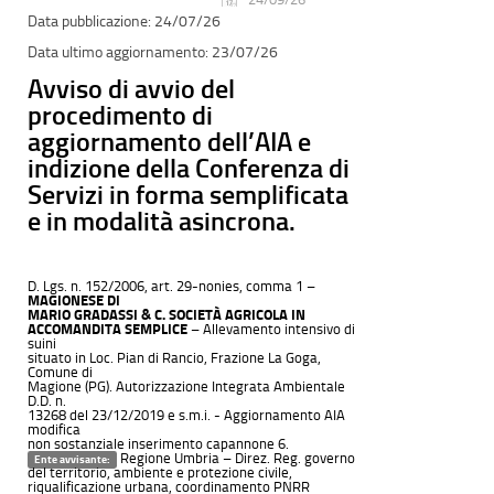
24/07/26
23/07/26
Avviso di avvio del
procedimento di
aggiornamento dell’AIA e
indizione della Conferenza di
Servizi in forma semplificata
e in modalità asincrona.
D. Lgs. n. 152/2006, art. 29-nonies, comma 1 –
MAGIONESE DI
MARIO GRADASSI & C. SOCIETÀ AGRICOLA IN
ACCOMANDITA SEMPLICE
– Allevamento intensivo di
suini
situato in Loc. Pian di Rancio, Frazione La Goga,
Comune di
Magione (PG). Autorizzazione Integrata Ambientale
D.D. n.
13268 del 23/12/2019 e s.m.i. - Aggiornamento AIA
modifica
non sostanziale inserimento capannone 6.
Regione Umbria – Direz. Reg. governo
Ente avvisante:
del territorio, ambiente e protezione civile,
riqualificazione urbana, coordinamento PNRR