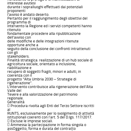
interesse avutesi
durante i sopralluoghi effettuati dai potenziali
proponenti
l’avviso è andato deserto.
Pertanto per il raggiungimento degli obiettivi del
programma di
intervento la Regione ed i servizi competenti hanno
ritenuto
fondamentale procedere alla ripubblicazione
dell’avviso con
delle modifiche e delle integrazioni ritenute
opportune anche a
seguito della conclusione dei confronti intrattenuti
con gli
stakeholders.
Finalità strategica: realizzazione di un hub sociale di
agricoltura sociale, orientato a inclusione,
riabilitazione e
recupero di soggetti fragili, minori e adulti, in
coerenza con il
progetto “Alta Umbria 2030 – Strategie di
rigenerazione”.
L’intervento contribuisce alla rigenerazione dell’Alta
Valle del
Tevere e alla valorizzazione del patrimonio
regionale.
Generalità
 Procedura rivolta agli Enti del Terzo Settore iscritti
al
RUNTS, esclusivamente per lo svolgimento di attività
istituzionali coerenti con l’art. 5 del D.lgs. 117/2017.
 Escluse le imprese sociali.
 Ammessa la partecipazione in forma singola o
assOggetto, forma e durata del contratto