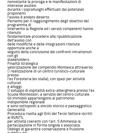
nonostante la proroga e le manifestazioni di
interesse avutesi
durante i sopralluoghi effettuati dai potenziali
proponenti
l’avviso è andato deserto.
Pertanto per il raggiungimento degli obiettivi del
programma di
intervento la Regione ed i servizi competenti hanno
ritenuto
fondamentale procedere alla ripubblicazione
dell’avviso con
delle modifiche e delle integrazioni ritenute
opportune anche a
seguito della conclusione dei confronti intrattenuti
con gli
stakeholders.
Finalità strategica
valorizzazione del compendio Montesca attraverso:
 realizzazione di un centro turistico-culturale
presso
l’ex Foresteria (ex stalla), con spazi per attività
culturali
e alloggi;
 sviluppo di ospitalità extra-alberghiera presso l’ex
Scuola Montessori, a servizio del centro culturale.
Gli immobili appartengono al patrimonio
indisponibile regionale
e sono sottoposti a vincolo storico e paesaggistico.
Generalità
Procedura rivolta agli Enti del Terzo Settore iscritti
al RUNTS,
per attività coerenti con l’art. 5 Ammessa la
partecipazione in forma singola o associata.
Obbligo di garantire conservazione e fruizione
pubblica dei