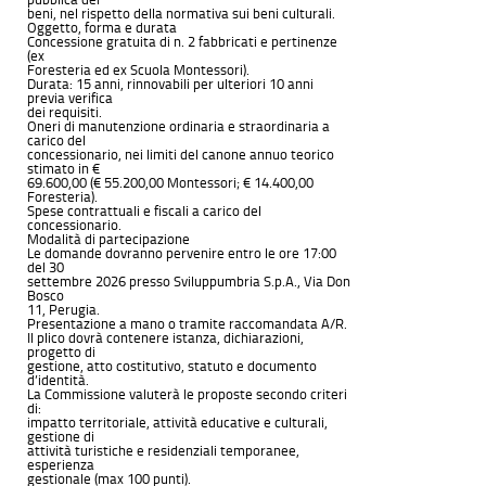
beni, nel rispetto della normativa sui beni culturali.
Oggetto, forma e durata
Concessione gratuita di n. 2 fabbricati e pertinenze
(ex
Foresteria ed ex Scuola Montessori).
Durata: 15 anni, rinnovabili per ulteriori 10 anni
previa verifica
dei requisiti.
Oneri di manutenzione ordinaria e straordinaria a
carico del
concessionario, nei limiti del canone annuo teorico
stimato in €
69.600,00 (€ 55.200,00 Montessori; € 14.400,00
Foresteria).
Spese contrattuali e fiscali a carico del
concessionario.
Modalità di partecipazione
Le domande dovranno pervenire entro le ore 17:00
del 30
settembre 2026 presso Sviluppumbria S.p.A., Via Don
Bosco
11, Perugia.
Presentazione a mano o tramite raccomandata A/R.
Il plico dovrà contenere istanza, dichiarazioni,
progetto di
gestione, atto costitutivo, statuto e documento
d’identità.
La Commissione valuterà le proposte secondo criteri
di:
impatto territoriale, attività educative e culturali,
gestione di
attività turistiche e residenziali temporanee,
esperienza
gestionale (max 100 punti).