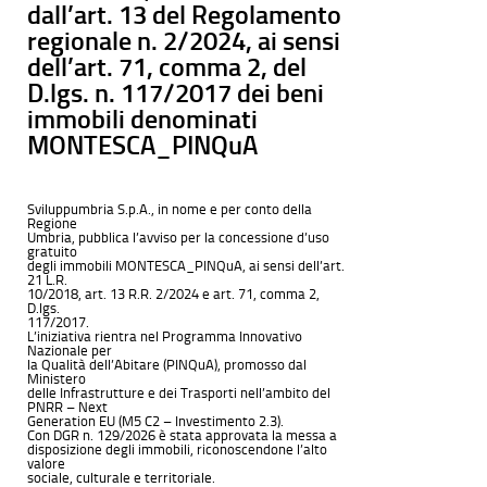
dall’art. 13 del Regolamento
regionale n. 2/2024, ai sensi
dell’art. 71, comma 2, del
D.lgs. n. 117/2017 dei beni
immobili denominati
MONTESCA_PINQuA
Sviluppumbria S.p.A., in nome e per conto della
Regione
Umbria, pubblica l’avviso per la concessione d’uso
gratuito
degli immobili MONTESCA_PINQuA, ai sensi dell’art.
21 L.R.
10/2018, art. 13 R.R. 2/2024 e art. 71, comma 2,
D.lgs.
117/2017.
L’iniziativa rientra nel Programma Innovativo
Nazionale per
la Qualità dell’Abitare (PINQuA), promosso dal
Ministero
delle Infrastrutture e dei Trasporti nell’ambito del
PNRR – Next
Generation EU (M5 C2 – Investimento 2.3).
Con DGR n. 129/2026 è stata approvata la messa a
disposizione degli immobili, riconoscendone l’alto
valore
sociale, culturale e territoriale.