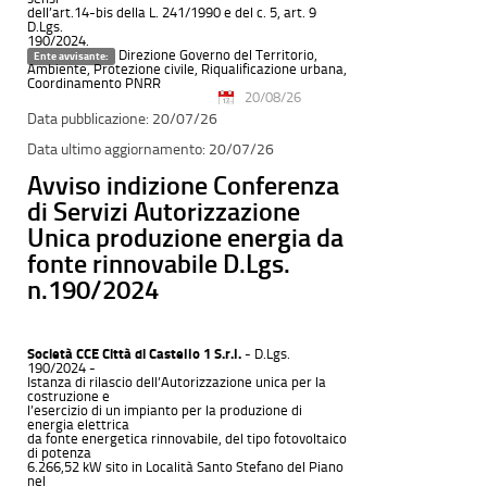
dell’art.14-bis della L. 241/1990 e del c. 5, art. 9
D.Lgs.
190/2024.
Direzione Governo del Territorio,
Ente avvisante:
Ambiente, Protezione civile, Riqualificazione urbana,
Coordinamento PNRR
20/08/26
20/07/26
20/07/26
Avviso indizione Conferenza
di Servizi Autorizzazione
Unica produzione energia da
fonte rinnovabile D.Lgs.
n.190/2024
Società CCE Città di Castello 1 S.r.l.
- D.Lgs.
190/2024 -
Istanza di rilascio dell’Autorizzazione unica per la
costruzione e
l’esercizio di un impianto per la produzione di
energia elettrica
da fonte energetica rinnovabile, del tipo fotovoltaico
di potenza
6.266,52 kW sito in Località Santo Stefano del Piano
nel