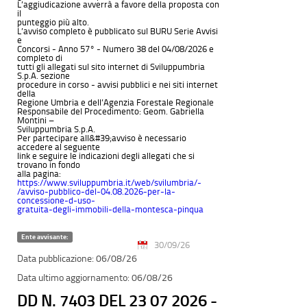
L’aggiudicazione avverrà a favore della proposta con
il
punteggio più alto.
L’avviso completo è pubblicato sul BURU Serie Avvisi
e
Concorsi - Anno 57° - Numero 38 del 04/08/2026 e
completo di
tutti gli allegati sul sito internet di Sviluppumbria
S.p.A. sezione
procedure in corso - avvisi pubblici e nei siti internet
della
Regione Umbria e dell’Agenzia Forestale Regionale
Responsabile del Procedimento: Geom. Gabriella
Montini –
Sviluppumbria S.p.A.
Per partecipare all&#39;avviso è necessario
accedere al seguente
link e seguire le indicazioni degli allegati che si
trovano in fondo
alla pagina:
https://www.sviluppumbria.it/web/svilumbria/-
/avviso-pubblico-del-04.08.2026-per-la-
concessione-d-uso-
gratuita-degli-immobili-della-montesca-pinqua
Ente avvisante:
30/09/26
06/08/26
06/08/26
DD N. 7403 DEL 23 07 2026 -