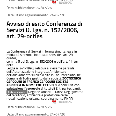
10/08/26
24/07/26
24/07/26
Avviso di esito Conferenza di
Servizi D. Lgs. n. 152/2006,
art. 29-octies
La Conferenza di Servizi in forma simultanea e in
modalità sincrona, indetta ai sensi dell’art. 29-
quater,
comma 5 del D. Lgs. n. 152/2006 e dell’art. 14-ter
della
Legge n. 241/1990, relativa al riesame parziale
dell’Autorizzazione Integrata Ambientale
dell’allevamento suinicolo sito in Loc. Porchiano, nel
Comune di Todi e gestito dalla società
ZOOTECNICA
CAPODURI DI FRANCO CAPODURI SOCIETÀ
AGRICOLA IN NOME COLLETTIVO
, si è conclusa con
valutazione favorevole
di tutti gli Enti partecipanti.
Regione Umbria – Direz. Reg. governo
Ente avvisante:
del territorio, ambiente e protezione civile,
riqualificazione urbana, coordinamento PNRR
10/08/26
24/07/26
24/07/26