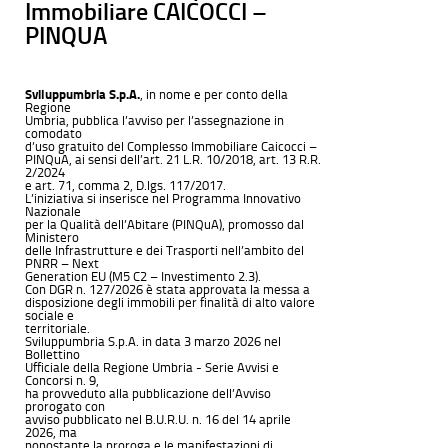
Immobiliare CAICOCCI –
PINQUA
Sviluppumbria S.p.A.
, in nome e per conto della
Regione
Umbria, pubblica l’avviso per l’assegnazione in
comodato
d’uso gratuito del Complesso Immobiliare Caicocci –
PINQuA, ai sensi dell’art. 21 L.R. 10/2018, art. 13 R.R.
2/2024
e art. 71, comma 2, D.lgs. 117/2017.
L’iniziativa si inserisce nel Programma Innovativo
Nazionale
per la Qualità dell’Abitare (PINQuA), promosso dal
Ministero
delle Infrastrutture e dei Trasporti nell’ambito del
PNRR – Next
Generation EU (M5 C2 – Investimento 2.3).
Con DGR n. 127/2026 è stata approvata la messa a
disposizione degli immobili per finalità di alto valore
sociale e
territoriale.
Sviluppumbria S.p.A. in data 3 marzo 2026 nel
Bollettino
Ufficiale della Regione Umbria - Serie Avvisi e
Concorsi n. 9,
ha provveduto alla pubblicazione dell’Avviso
prorogato con
avviso pubblicato nel B.U.R.U. n. 16 del 14 aprile
2026, ma
nonostante la proroga e le manifestazioni di