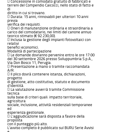
 Concessione in comodato gratuito di fabbricati e
terreni del Compendio Caicocci, nello stato di fatto e
di
diritto in cui si trovano.
 Durata: 15 anni, rinnovabili per ulteriori 10 anni
previa
verifica dei requisiti.
 Oneri di manutenzione ordinaria e straordinaria a
carico del comodatario, nei limiti del canone annuo
teorico stimato (€ 92.230,00).
 Inclusa la gestione degli impianti fotovoltaici con
relativi
benefici economici.
Modalità di partecipazione
 Le domande dovranno pervenire entro le ore 17:00
del 30 settembre 2026 presso Sviluppumbria S.p.A.,
Via Don Bosco 11, Perugia.
 Presentazione a mano o tramite raccomandata
A/R.
 Il plico dovrà contenere istanza, dichiarazioni,
progetto
di gestione, atto costitutivo, statuto e documento
d’identità.
 La valutazione avverrà tramite Commissione
tecnica
sulla base di criteri quali: impatto territoriale,
agricoltura
sociale, inclusione, attività residenziali temporanee
ed
esperienza gestionale.
 L’aggiudicazione sarà disposta a favore della
proposta
con il punteggio più alto.
L’avviso completo è pubblicato sul BURU Serie Avvisi
e