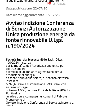
Riqualificazione urbana, Coordinamento PNRR
21/08/26
22/07/26
22/07/26
Avviso indizione Conferenza
di Servizi Autorizzazione
Unica produzione energia da
fonte rinnovabile D.Lgs.
n.190/2024
Società Energia Ecosostenibile S.r.l.
- D.Lgs.
190/2024 - Istanza
per la modifica dell’Autorizzazione unica per
costruzione ed
esercizio di un impianto agrivoltaico per la
produzione di energia
da fonte rinnovabile solare, di potenza elettrica
installata
6.246,45 kWe e di immissione 5.988 kWe, con
sistema storage
potenza 1 MW, comune Città della Pieve (PG), loc.
Ponticelli e
relative opere connesse nei comuni di Fabro e
Monteleone di
Orvieto. Indizione Conferenza di Servizi asincrona ai
sensi