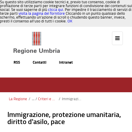
Su questo sito utilizziamo cookie tecnici e, previo tuo consenso, cookie di
profilazione di terze parti per integrare funzioni di condivisione dei contenuti sui
social. Se vuoi saperne di più
clicca qui
. Per impedire il tracciamento di servizi di
terze parti
visita la pagina del fornitore
Cliccando in un punto qualsiasi dello
schermo, effettuando un’azione di scroll o chiudendo questo banner, invece,
presti il consenso all’uso di tutti i cookie.
OK
Salta al contenuto
RSS
Contatti
Intranet
La Regione
/
Criteri e modalità dati ante 21-11-2013
/
Immigrazione, protezione umanitaria, diritto d'asilo, pace
Immigrazione, protezione umanitaria,
diritto d'asilo, pace