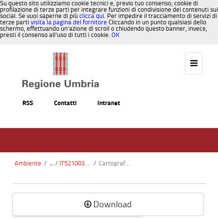
Su questo sito utilizziamo cookie tecnici e, previo tuo consenso, cookie di
profilazione di terze parti per integrare funzioni di condivisione dei contenuti sui
social. Se vuoi saperne di più
clicca qui
. Per impedire il tracciamento di servizi di
terze parti
visita la pagina del fornitore
Cliccando in un punto qualsiasi dello
schermo, effettuando un’azione di scroll o chiudendo questo banner, invece,
presti il consenso all’uso di tutti i cookie.
OK
Salta al contenuto
RSS
Contatti
Intranet
Ambiente
/
IT5210032 - Piani di Annifo - Arvello
/
Cartografia_CTR.pdf
Download