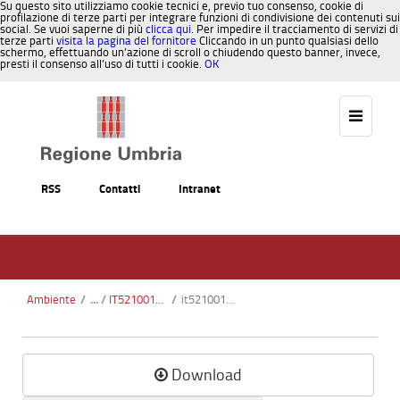
Su questo sito utilizziamo cookie tecnici e, previo tuo consenso, cookie di
profilazione di terze parti per integrare funzioni di condivisione dei contenuti sui
social. Se vuoi saperne di più
clicca qui
. Per impedire il tracciamento di servizi di
terze parti
visita la pagina del fornitore
Cliccando in un punto qualsiasi dello
schermo, effettuando un’azione di scroll o chiudendo questo banner, invece,
presti il consenso all’uso di tutti i cookie.
OK
Salta al contenuto
RSS
Contatti
Intranet
Ambiente
/
IT5210015 - Valle del Torrente Nese e Monti Acuto - Corona
/
it5210015-habitat1.pdf
Download