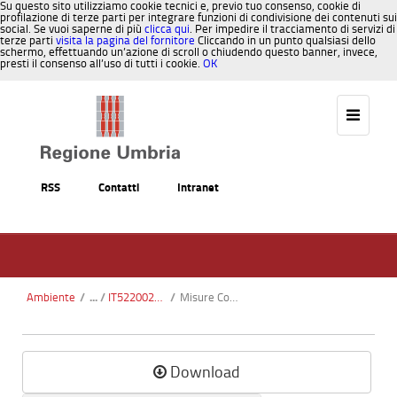
Su questo sito utilizziamo cookie tecnici e, previo tuo consenso, cookie di
profilazione di terze parti per integrare funzioni di condivisione dei contenuti sui
social. Se vuoi saperne di più
clicca qui
. Per impedire il tracciamento di servizi di
terze parti
visita la pagina del fornitore
Cliccando in un punto qualsiasi dello
schermo, effettuando un’azione di scroll o chiudendo questo banner, invece,
presti il consenso all’uso di tutti i cookie.
OK
Salta al contenuto
RSS
Contatti
Intranet
Ambiente
/
IT5220021 - Piani di Ruschio
/
Misure Conservazione.pdf
Download