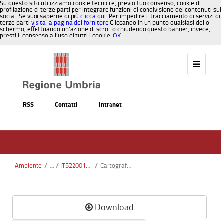
Su questo sito utilizziamo cookie tecnici e, previo tuo consenso, cookie di
profilazione di terze parti per integrare funzioni di condivisione dei contenuti sui
social. Se vuoi saperne di più
clicca qui
. Per impedire il tracciamento di servizi di
terze parti
visita la pagina del fornitore
Cliccando in un punto qualsiasi dello
schermo, effettuando un’azione di scroll o chiudendo questo banner, invece,
presti il consenso all’uso di tutti i cookie.
OK
Salta al contenuto
RSS
Contatti
Intranet
Ambiente
/
IT5220013 - Monte Torre Maggiore
/
Cartografia Ortofoto.pdf
Download