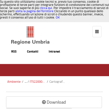
Su questo sito utilizziamo cookie tecnici e, previo tuo consenso, cookie di
profilazione di terze parti per integrare funzioni di condivisione dei contenuti sui
social. Se vuoi saperne di più
clicca qui
. Per impedire il tracciamento di servizi di
terze parti
visita la pagina del fornitore
Cliccando in un punto qualsiasi dello
schermo, effettuando un’azione di scroll o chiudendo questo banner, invece,
presti il consenso all’uso di tutti i cookie.
OK
Salta al contenuto
RSS
Contatti
Intranet
Ambiente
/
IT5220004 - Boschi di Prodo - Corbara
/
Cartografia_CTR2.pdf
Download