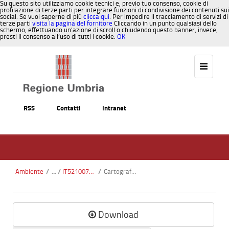
Su questo sito utilizziamo cookie tecnici e, previo tuo consenso, cookie di
profilazione di terze parti per integrare funzioni di condivisione dei contenuti sui
social. Se vuoi saperne di più
clicca qui
. Per impedire il tracciamento di servizi di
terze parti
visita la pagina del fornitore
Cliccando in un punto qualsiasi dello
schermo, effettuando un’azione di scroll o chiudendo questo banner, invece,
presti il consenso all’uso di tutti i cookie.
OK
Salta al contenuto
RSS
Contatti
Intranet
Ambiente
/
IT5210073 - Alto Bacino del Torrente Lama
/
Cartografia_habitat.pdf
Download