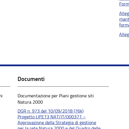
Form
Alle
mant
form
Alle
Documenti
mi
Documentazione per Piani gestione siti
Natura 2000
DGR n. 973 del 10/09/2018 (76k)
Progetto LIFE13 NAT/IT/000371 –
Approvazione della Strategia di gestione
per la rete Natura 2000 e del Quadro delle