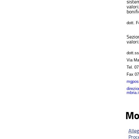
sistem
valor
bonifi
dott. 
Sezio
valori
dott.s
Via Ma
Tel.
07
Fax
07
mgposs
direzi
mbria.i
Mo
Alle
Proc