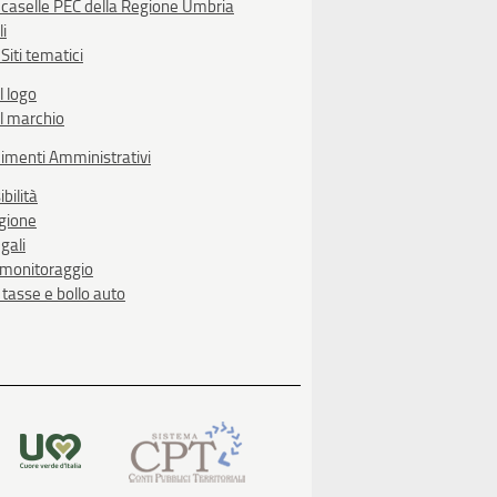
 caselle PEC della Regione Umbria
li
Siti tematici
l logo
l marchio
imenti Amministrativi
bilità
egione
gali
i monitoraggio
, tasse e bollo auto