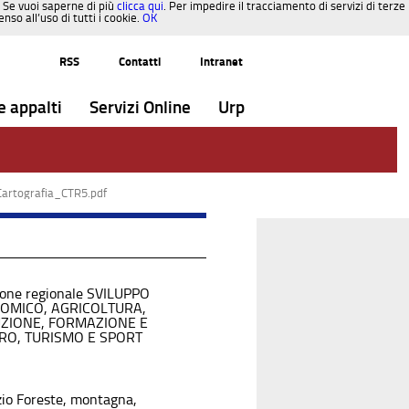
. Se vuoi saperne di più
clicca qui
. Per impedire il tracciamento di servizi di terze
so all’uso di tutti i cookie.
OK
RSS
Contatti
Intranet
e appalti
Servizi Online
Urp
Cartografia_CTR5.pdf
ione regionale SVILUPPO
OMICO, AGRICOLTURA,
UZIONE, FORMAZIONE E
RO, TURISMO E SPORT
zio Foreste, montagna,