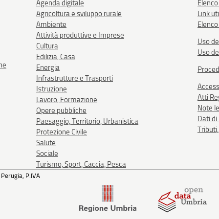
Agenda digitale
Elenco
Agricoltura e sviluppo rurale
Link uti
Ambiente
Elenco 
Attività produttive e Imprese
Uso de
Cultura
Uso de
Edilizia, Casa
one
Energia
Proced
Infrastrutture e Trasporti
Accessi
Istruzione
Atti R
Lavoro, Formazione
Note le
Opere pubbliche
Dati d
Paesaggio, Territorio, Urbanistica
Tributi
Protezione Civile
Salute
Sociale
Turismo, Sport, Caccia, Pesca
 Perugia, P.IVA