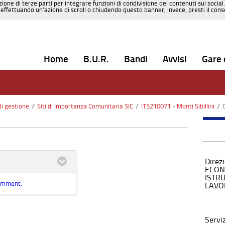
zione di terze parti per integrare funzioni di condivisione dei contenuti sui social
effettuando un’azione di scroll o chiudendo questo banner, invece, presti il consen
Home
B.U.R.
Bandi
Avvisi
Gare 
di gestione
/
Siti di Importanza Comunitaria SIC
/
IT5210071 - Monti Sibillini
/
Direz
ECON
ISTR
comment.
LAVO
Servi