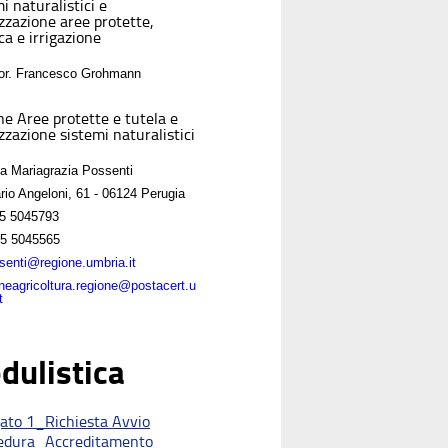
i naturalistici e
izzazione aree protette,
ca e irrigazione
For. Francesco Grohmann
ne Aree protette e tutela e
zzazione sistemi naturalistici
sa Mariagrazia Possenti
rio Angeloni, 61 - 06124 Perugia
5 5045793
5 5045565
enti@regione.umbria.it
oneagricoltura.regione@postacert.u
t
dulistica
gato 1_Richiesta Avvio
edura_Accreditamento