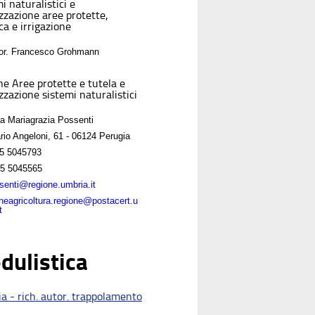
i naturalistici e
izzazione aree protette,
ca e irrigazione
For. Francesco Grohmann
ne Aree protette e tutela e
zzazione sistemi naturalistici
sa Mariagrazia Possenti
rio Angeloni, 61 - 06124 Perugia
5 5045793
5 5045565
enti@regione.umbria.it
oneagricoltura.regione@postacert.u
t
dulistica
a - rich. autor. trappolamento