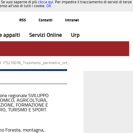
. Se vuoi saperne di più
clicca qui
. Per impedire il tracciamento di servizi di terze
so all’uso di tutti i cookie.
OK
RSS
Contatti
Intranet
e appalti
Servizi Online
Urp
/
IT5210018_Trasimeno_perimetro_ortofoto_1.pdf
ione regionale SVILUPPO
OMICO, AGRICOLTURA,
UZIONE, FORMAZIONE E
RO, TURISMO E SPORT
zio Foreste, montagna,