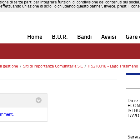
zione di terze parti per integrare funzioni di condivisione dei contenuti sui social
effettuando un’azione di scroll o chiudendo questo banner, invece, presti il consen
Home
B.U.R.
Bandi
Avvisi
Gare 
di gestione
/
Siti di Importanza Comunitaria SIC
/
IT5210018 - Lago Trasimeno
Direz
ECON
ISTR
comment.
LAVO
Servi