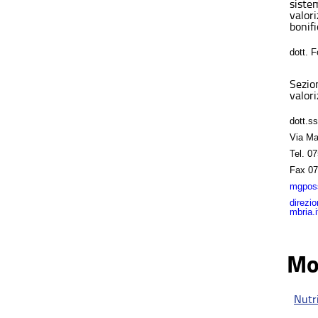
sistem
valor
bonifi
dott. 
Sezio
valori
dott.s
Via Ma
Tel.
07
Fax
07
mgposs
direzi
mbria.i
Mo
Nutri