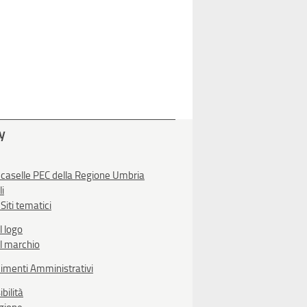
ty
 caselle PEC della Regione Umbria
li
Siti tematici
l logo
l marchio
imenti Amministrativi
bilità