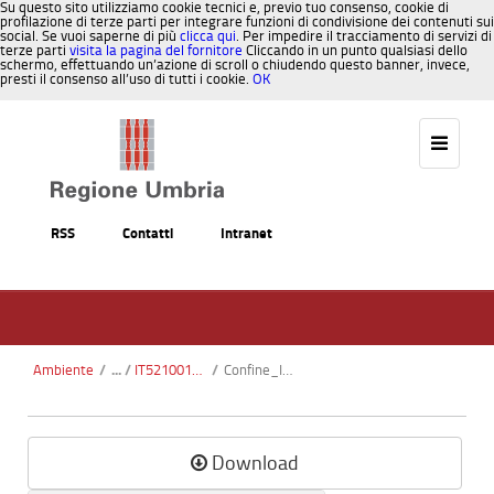
Su questo sito utilizziamo cookie tecnici e, previo tuo consenso, cookie di
profilazione di terze parti per integrare funzioni di condivisione dei contenuti sui
social. Se vuoi saperne di più
clicca qui
. Per impedire il tracciamento di servizi di
terze parti
visita la pagina del fornitore
Cliccando in un punto qualsiasi dello
schermo, effettuando un’azione di scroll o chiudendo questo banner, invece,
presti il consenso all’uso di tutti i cookie.
OK
Salta al contenuto
RSS
Contatti
Intranet
Ambiente
/
IT5210017 - Boschi di Pischiello - Torre Civitella
/
Confine_IT5210017_Boschi di Pischiello-Torre Civitella_ortofoto.pdf
Download