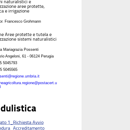
i naturalistici e
izzazione aree protette,
ca e irrigazione
For. Francesco Grohmann
ne Aree protette e tutela e
zzazione sistemi naturalistici
sa Mariagrazia Possenti
rio Angeloni, 61 - 06124 Perugia
5 5045793
5 5045565
enti@regione.umbria.it
oneagricoltura.regione@postacert.u
t
dulistica
gato 1_Richiesta Avvio
edura_Accreditamento