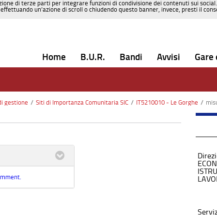
zione di terze parti per integrare funzioni di condivisione dei contenuti sui social
effettuando un’azione di scroll o chiudendo questo banner, invece, presti il consen
Home
B.U.R.
Bandi
Avvisi
Gare 
di gestione
/
Siti di Importanza Comunitaria SIC
/
IT5210010 - Le Gorghe
/
mis
Direz
ECON
ISTR
comment.
LAVO
Servi