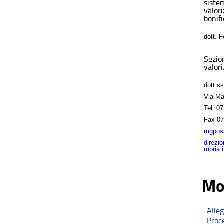
sistem
valor
bonifi
dott. 
Sezio
valori
dott.s
Via Ma
Tel.
07
Fax
07
mgposs
direzi
mbria.i
Mo
Alle
Proc