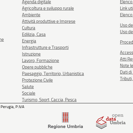
Agenda digitale
Elenco
Agricoltura e sviluppo rurale
Link uti
Ambiente
Elenco 
Attività produttive e Imprese
Uso de
Cultura
Uso de
Edilizia, Casa
one
Energia
Proced
Infrastrutture e Trasporti
Accessi
Istruzione
Atti R
Lavoro, Formazione
Note le
Opere pubbliche
Dati d
Paesaggio, Territorio, Urbanistica
Tributi
Protezione Civile
Salute
Sociale
Turismo, Sport, Caccia, Pesca
 Perugia, P.IVA