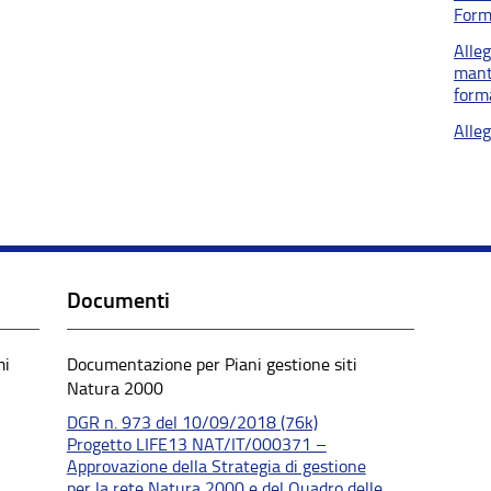
Form
Alle
mant
form
Alle
Documenti
mi
Documentazione per Piani gestione siti
Natura 2000
DGR n. 973 del 10/09/2018 (76k)
Progetto LIFE13 NAT/IT/000371 –
Approvazione della Strategia di gestione
per la rete Natura 2000 e del Quadro delle