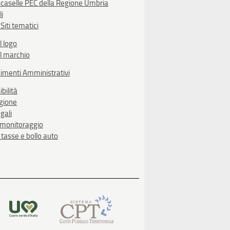
 caselle PEC della Regione Umbria
li
Siti tematici
l logo
l marchio
imenti Amministrativi
bilità
egione
gali
i monitoraggio
, tasse e bollo auto