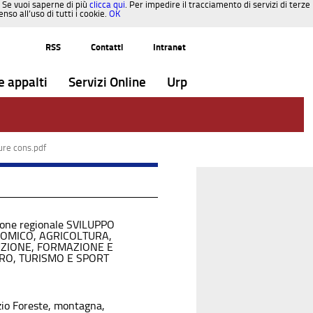
. Se vuoi saperne di più
clicca qui
. Per impedire il tracciamento di servizi di terze
so all’uso di tutti i cookie.
OK
RSS
Contatti
Intranet
e appalti
Servizi Online
Urp
ure cons.pdf
ione regionale SVILUPPO
OMICO, AGRICOLTURA,
UZIONE, FORMAZIONE E
RO, TURISMO E SPORT
zio Foreste, montagna,