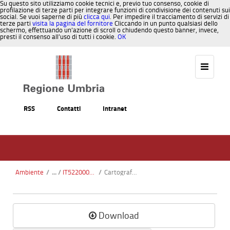
Su questo sito utilizziamo cookie tecnici e, previo tuo consenso, cookie di
profilazione di terze parti per integrare funzioni di condivisione dei contenuti sui
social. Se vuoi saperne di più
clicca qui
. Per impedire il tracciamento di servizi di
terze parti
visita la pagina del fornitore
Cliccando in un punto qualsiasi dello
schermo, effettuando un’azione di scroll o chiudendo questo banner, invece,
presti il consenso all’uso di tutti i cookie.
OK
Salta al contenuto
RSS
Contatti
Intranet
Ambiente
/
IT5220001 - Bagno Minerale - Parrano
/
Cartografia_CTR.pdf
Download