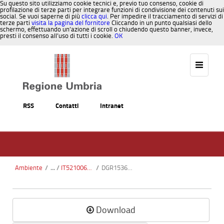
Su questo sito utilizziamo cookie tecnici e, previo tuo consenso, cookie di
profilazione di terze parti per integrare funzioni di condivisione dei contenuti sui
social. Se vuoi saperne di più
clicca qui
. Per impedire il tracciamento di servizi di
terze parti
visita la pagina del fornitore
Cliccando in un punto qualsiasi dello
schermo, effettuando un’azione di scroll o chiudendo questo banner, invece,
presti il consenso all’uso di tutti i cookie.
OK
Salta al contenuto
RSS
Contatti
Intranet
Ambiente
/
IT5210066 - Media Val Casana
/
DGR1536-2012.pdf
Download