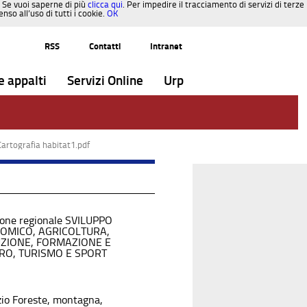
. Se vuoi saperne di più
clicca qui
. Per impedire il tracciamento di servizi di terze
so all’uso di tutti i cookie.
OK
RSS
Contatti
Intranet
e appalti
Servizi Online
Urp
Cartografia habitat1.pdf
ione regionale SVILUPPO
OMICO, AGRICOLTURA,
UZIONE, FORMAZIONE E
RO, TURISMO E SPORT
zio Foreste, montagna,