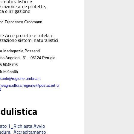
i naturalistici e
izzazione aree protette,
ca e irrigazione
For. Francesco Grohmann
ne Aree protette e tutela e
zzazione sistemi naturalistici
sa Mariagrazia Possenti
rio Angeloni, 61 - 06124 Perugia
5 5045793
5 5045565
enti@regione.umbria.it
oneagricoltura.regione@postacert.u
t
dulistica
gato 1_Richiesta Avvio
edura_Accreditamento