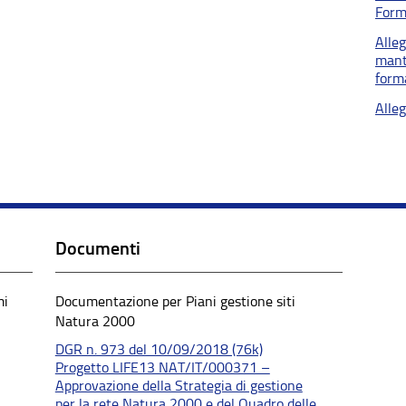
Form
Alle
mant
form
Alle
Documenti
mi
Documentazione per Piani gestione siti
Natura 2000
DGR n. 973 del 10/09/2018 (76k)
Progetto LIFE13 NAT/IT/000371 –
Approvazione della Strategia di gestione
per la rete Natura 2000 e del Quadro delle