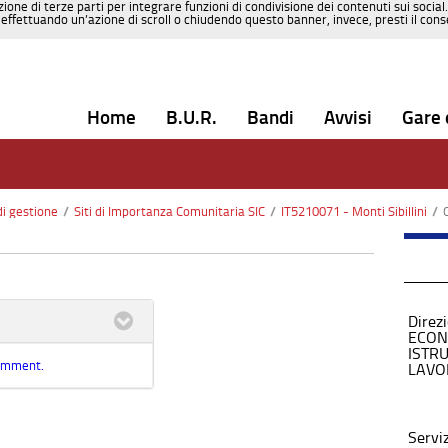
zione di terze parti per integrare funzioni di condivisione dei contenuti sui social
effettuando un’azione di scroll o chiudendo questo banner, invece, presti il consen
Home
B.U.R.
Bandi
Avvisi
Gare 
di gestione
/
Siti di Importanza Comunitaria SIC
/
IT5210071 - Monti Sibillini
/
Direz
ECON
ISTR
comment.
LAVO
Servi