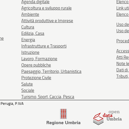
Agenda digitale
Elenco
Agricoltura e sviluppo rurale
Link uti
Ambiente
Elenco 
Attività produttive e Imprese
Uso de
Cultura
Uso de
Edilizia, Casa
one
Energia
Proced
Infrastrutture e Trasporti
Accessi
Istruzione
Atti R
Lavoro, Formazione
Note le
Opere pubbliche
Dati d
Paesaggio, Territorio, Urbanistica
Tributi
Protezione Civile
Salute
Sociale
Turismo, Sport, Caccia, Pesca
 Perugia, P.IVA