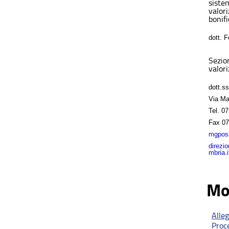
sistem
valor
bonifi
dott. 
Sezio
valori
dott.s
Via Ma
Tel.
07
Fax
07
mgposs
direzi
mbria.i
Mo
Alle
Proc