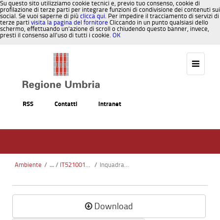
Su questo sito utilizziamo cookie tecnici e, previo tuo consenso, cookie di
profilazione di terze parti per integrare funzioni di condivisione dei contenuti sui
social. Se vuoi saperne di più
clicca qui
. Per impedire il tracciamento di servizi di
terze parti
visita la pagina del fornitore
Cliccando in un punto qualsiasi dello
schermo, effettuando un’azione di scroll o chiudendo questo banner, invece,
presti il consenso all’uso di tutti i cookie.
OK
Salta al contenuto
RSS
Contatti
Intranet
Ambiente
/
IT5210014 - Monti Maggio - Nero
/
InquadramentoGeograficoAmministrativo SICIT5210014.pdf
Download