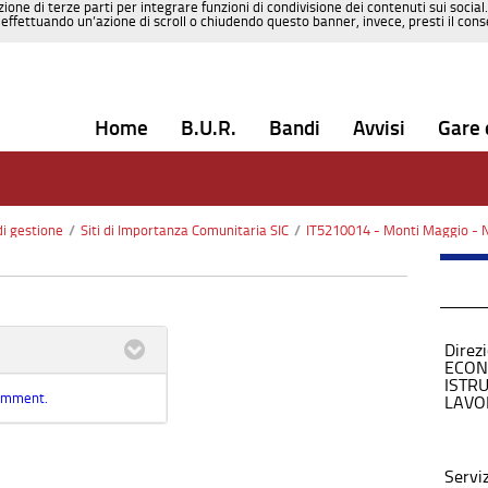
zione di terze parti per integrare funzioni di condivisione dei contenuti sui social
effettuando un’azione di scroll o chiudendo questo banner, invece, presti il consen
Home
B.U.R.
Bandi
Avvisi
Gare 
di gestione
/
Siti di Importanza Comunitaria SIC
/
IT5210014 - Monti Maggio - 
Direz
ECON
ISTR
comment.
LAVO
Servi