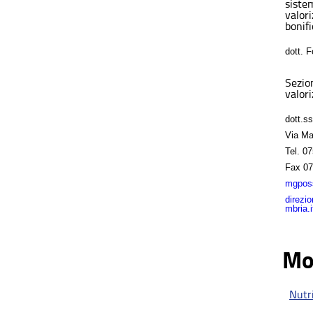
sistem
valor
bonifi
dott. 
Sezio
valori
dott.s
Via Ma
Tel.
07
Fax
07
mgposs
direzi
mbria.i
Mo
Nutri