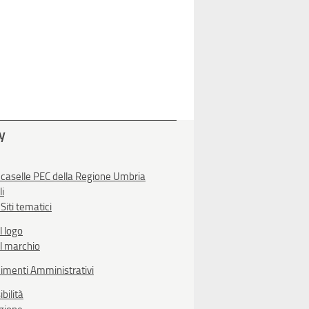
ty
 caselle PEC della Regione Umbria
li
Siti tematici
l logo
l marchio
imenti Amministrativi
bilità