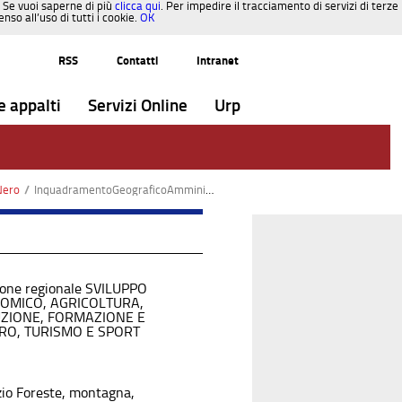
. Se vuoi saperne di più
clicca qui
. Per impedire il tracciamento di servizi di terze
so all’uso di tutti i cookie.
OK
RSS
Contatti
Intranet
e appalti
Servizi Online
Urp
Nero
/
InquadramentoGeograficoAmministrativo SICIT5210014.pdf
ione regionale SVILUPPO
OMICO, AGRICOLTURA,
UZIONE, FORMAZIONE E
RO, TURISMO E SPORT
zio Foreste, montagna,