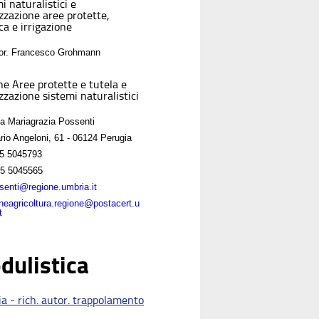
i naturalistici e
izzazione aree protette,
ca e irrigazione
For. Francesco Grohmann
ne Aree protette e tutela e
zzazione sistemi naturalistici
sa Mariagrazia Possenti
rio Angeloni, 61 - 06124 Perugia
5 5045793
5 5045565
enti@regione.umbria.it
oneagricoltura.regione@postacert.u
t
dulistica
a - rich. autor. trappolamento