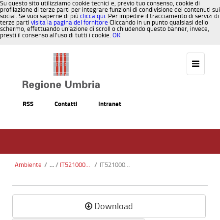
Su questo sito utilizziamo cookie tecnici e, previo tuo consenso, cookie di
profilazione di terze parti per integrare funzioni di condivisione dei contenuti sui
social. Se vuoi saperne di più
clicca qui
. Per impedire il tracciamento di servizi di
terze parti
visita la pagina del fornitore
Cliccando in un punto qualsiasi dello
schermo, effettuando un’azione di scroll o chiudendo questo banner, invece,
presti il consenso all’uso di tutti i cookie.
OK
Salta al contenuto
RSS
Contatti
Intranet
Ambiente
/
IT5210002 - Serre di Burano
/
IT5210002 Serre di Burano Perimetro ortofoto.pdf
Download