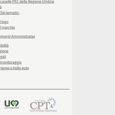
 caselle PEC della Regione Umbria
li
Siti tematici
l logo
l marchio
imenti Amministrativi
bilità
egione
gali
i monitoraggio
, tasse e bollo auto