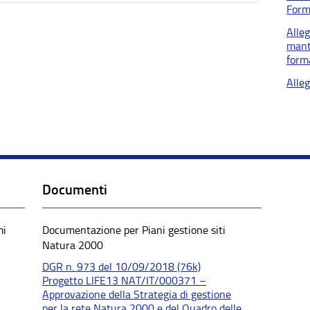
Form
Alle
mant
form
Alle
Documenti
mi
Documentazione per Piani gestione siti
Natura 2000
DGR n. 973 del 10/09/2018 (76k)
Progetto LIFE13 NAT/IT/000371 –
Approvazione della Strategia di gestione
per la rete Natura 2000 e del Quadro delle