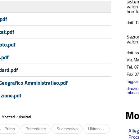
sistem
valor
bonifi
.pdf
dott. 
tat.pdf
Sezio
valori
oto.pdf
dott.s
.pdf
Via Ma
Tel.
07
dard.pdf
Fax
07
mgposs
eografico Amministrativo.pdf
direzi
mbria.i
zione.pdf
Mo
Mostrati 7 risultati.
← Primo
Precedente
Successivo
Ultimo →
Alle
Proc