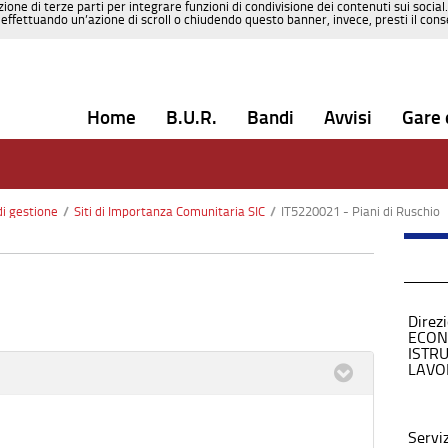
zione di terze parti per integrare funzioni di condivisione dei contenuti sui social
effettuando un’azione di scroll o chiudendo questo banner, invece, presti il consen
Home
B.U.R.
Bandi
Avvisi
Gare 
di gestione
/
Siti di Importanza Comunitaria SIC
/
IT5220021 - Piani di Ruschio
Direz
ECON
ISTR
LAVO
Servi