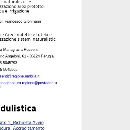
i naturalistici e
izzazione aree protette,
ca e irrigazione
For. Francesco Grohmann
ne Aree protette e tutela e
zzazione sistemi naturalistici
sa Mariagrazia Possenti
rio Angeloni, 61 - 06124 Perugia
5 5045793
5 5045565
enti@regione.umbria.it
oneagricoltura.regione@postacert.u
t
dulistica
gato 1_Richiesta Avvio
edura_Accreditamento