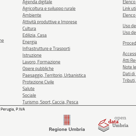
Agenda digitale
Elenco
Agricoltura e sviluppo rurale
Link uti
Ambiente
Elenco 
Attività produttive e Imprese
Uso de
Cultura
Uso de
Edilizia, Casa
one
Energia
Proced
Infrastrutture e Trasporti
Accessi
Istruzione
Atti R
Lavoro, Formazione
Note le
Opere pubbliche
Dati d
Paesaggio, Territorio, Urbanistica
Tributi
Protezione Civile
Salute
Sociale
Turismo, Sport, Caccia, Pesca
 Perugia, P.IVA