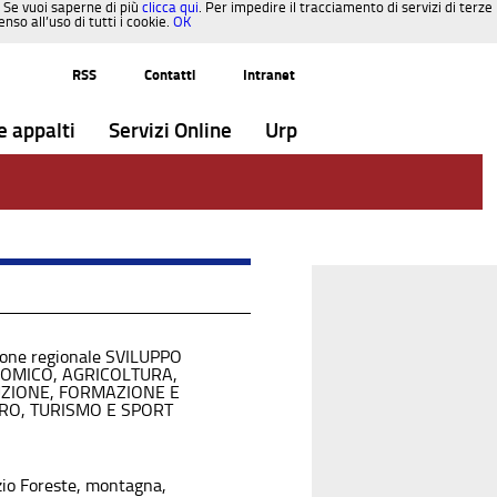
. Se vuoi saperne di più
clicca qui
. Per impedire il tracciamento di servizi di terze
so all’uso di tutti i cookie.
OK
RSS
Contatti
Intranet
e appalti
Servizi Online
Urp
ione regionale SVILUPPO
OMICO, AGRICOLTURA,
UZIONE, FORMAZIONE E
RO, TURISMO E SPORT
zio Foreste, montagna,