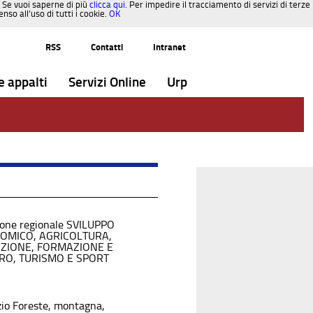
. Se vuoi saperne di più
clicca qui
. Per impedire il tracciamento di servizi di terze
so all’uso di tutti i cookie.
OK
RSS
Contatti
Intranet
e appalti
Servizi Online
Urp
ione regionale SVILUPPO
OMICO, AGRICOLTURA,
UZIONE, FORMAZIONE E
RO, TURISMO E SPORT
zio Foreste, montagna,