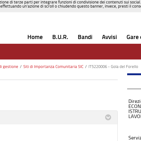
zione di terze parti per integrare funzioni di condivisione dei contenuti sui social
effettuando un’azione di scroll o chiudendo questo banner, invece, presti il consen
Home
B.U.R.
Bandi
Avvisi
Gare 
di gestione
/
Siti di Importanza Comunitaria SIC
/
IT5220006 - Gola del Forello
Direz
ECON
ISTR
LAVO
Servi