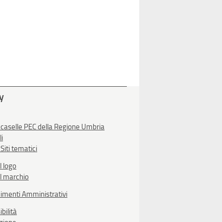
ty
 caselle PEC della Regione Umbria
li
Siti tematici
l logo
l marchio
imenti Amministrativi
bilità