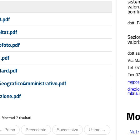
sistem
valor
bonifi
R.pdf
dott. 
itat.pdf
Sezio
valori
ofoto.pdf
dott.s
.pdf
Via Ma
Tel.
07
dard.pdf
Fax
07
mgposs
eograficoAmministrativo.pdf
direzi
mbria.i
zione.pdf
Mo
Mostrati 7 risultati.
← Primo
Precedente
Successivo
Ultimo →
Nutri