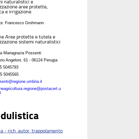
i naturalistici e
izzazione aree protette,
ca e irrigazione
For. Francesco Grohmann
ne Aree protette e tutela e
zzazione sistemi naturalistici
sa Mariagrazia Possenti
rio Angeloni, 61 - 06124 Perugia
5 5045793
5 5045565
enti@regione.umbria.it
oneagricoltura.regione@postacert.u
t
dulistica
a - rich. autor. trappolamento