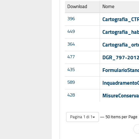
Download
Nome
396
Cartografia_CT
449
Cartografia_hab
364
Cartografia_ort
477
DGR_797-2012
435
FormularioStan
589
InquadramentoG
428
MisureConserva
— 50 Items per Page
Pagina 1 di 1