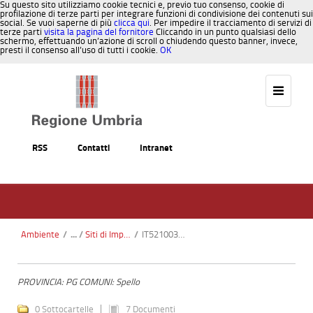
Su questo sito utilizziamo cookie tecnici e, previo tuo consenso, cookie di
profilazione di terze parti per integrare funzioni di condivisione dei contenuti sui
social. Se vuoi saperne di più
clicca qui
. Per impedire il tracciamento di servizi di
terze parti
visita la pagina del fornitore
Cliccando in un punto qualsiasi dello
schermo, effettuando un’azione di scroll o chiudendo questo banner, invece,
presti il consenso all’uso di tutti i cookie.
OK
Salta al contenuto
RSS
Contatti
Intranet
Ambiente
/
Siti di Importanza Comunitaria SIC
/
IT5210035 - Poggio Caselle – Fosso Renaro
PROVINCIA: PG COMUNI: Spello
0 Sottocartelle
7 Documenti