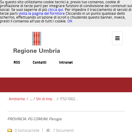
Su questo sito utilizziamo cookie tecnici e, previo tuo consenso, cookie di
profilazione di terze parti per integrare funzioni di condivisione dei contenuti sui
social. Se vuoi saperne di più
clicca qui
. Per impedire il tracciamento di servizi di
terze parti
visita la pagina del fornitore
Cliccando in un punto qualsiasi dello
schermo, effettuando un’azione di scroll o chiudendo questo banner, invece,
presti il consenso all’uso di tutti i cookie.
OK
Salta al contenuto
RSS
Contatti
Intranet
Ambiente
/
Siti di Importanza Comunitaria SIC
/
IT5210025 - Ansa degli Ornari
PROVINCIA: PG COMUNI: Perugia
0 Sottocartelle
7 Documenti