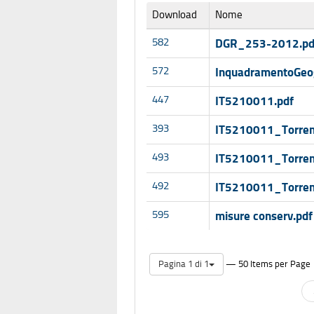
Download
Nome
582
DGR_253-2012.pd
572
InquadramentoGeog
447
IT5210011.pdf
393
IT5210011_Torren
493
IT5210011_Torrent
492
IT5210011_Torrent
595
misure conserv.pdf
— 50 Items per Page
Pagina 1 di 1