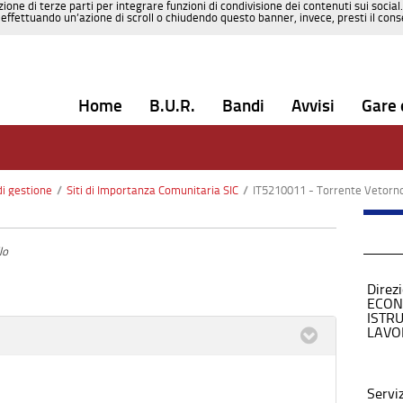
zione di terze parti per integrare funzioni di condivisione dei contenuti sui social
effettuando un’azione di scroll o chiudendo questo banner, invece, presti il consen
Home
B.U.R.
Bandi
Avvisi
Gare 
di gestione
/
Siti di Importanza Comunitaria SIC
/
IT5210011 - Torrente Vetorn
lo
Direz
ECON
ISTR
LAVO
Servi