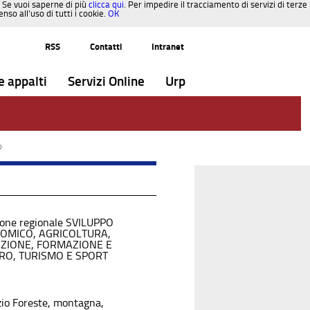
. Se vuoi saperne di più
clicca qui
. Per impedire il tracciamento di servizi di terze
so all’uso di tutti i cookie.
OK
RSS
Contatti
Intranet
e appalti
Servizi Online
Urp
o
ione regionale SVILUPPO
OMICO, AGRICOLTURA,
UZIONE, FORMAZIONE E
RO, TURISMO E SPORT
zio Foreste, montagna,