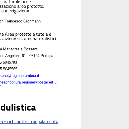
i naturalistici e
izzazione aree protette,
ca e irrigazione
For. Francesco Grohmann
ne Aree protette e tutela e
zzazione sistemi naturalistici
sa Mariagrazia Possenti
rio Angeloni, 61 - 06124 Perugia
5 5045793
5 5045565
enti@regione.umbria.it
oneagricoltura.regione@postacert.u
t
dulistica
a - rich. autor. trappolamento