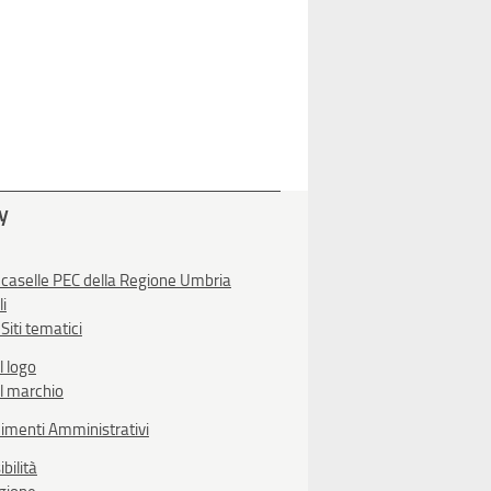
ty
 caselle PEC della Regione Umbria
li
Siti tematici
l logo
l marchio
imenti Amministrativi
bilità