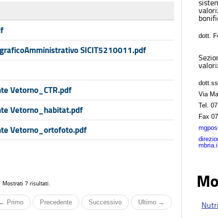
sistem
valor
bonifi
f
dott. 
raficoAmministrativo SICIT5210011.pdf
Sezio
valori
dott.s
te Vetorno_CTR.pdf
Via Ma
Tel.
07
e Vetorno_habitat.pdf
Fax
07
mgposs
e Vetorno_ortofoto.pdf
direzi
mbria.i
Mo
Mostrati 7 risultati.
← Primo
Precedente
Successivo
Ultimo →
Nutri