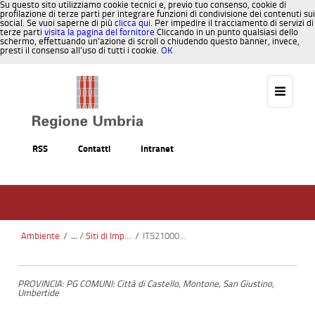
Su questo sito utilizziamo cookie tecnici e, previo tuo consenso, cookie di
profilazione di terze parti per integrare funzioni di condivisione dei contenuti sui
social. Se vuoi saperne di più
clicca qui
. Per impedire il tracciamento di servizi di
terze parti
visita la pagina del fornitore
Cliccando in un punto qualsiasi dello
schermo, effettuando un’azione di scroll o chiudendo questo banner, invece,
presti il consenso all’uso di tutti i cookie.
OK
Salta al contenuto
RSS
Contatti
Intranet
Ambiente
/
Siti di Importanza Comunitaria SIC
/
IT5210003 Fiume Tevere tra San Giustino e Pierantonio
PROVINCIA: PG COMUNI: Città di Castello, Montone, San Giustino,
Umbertide