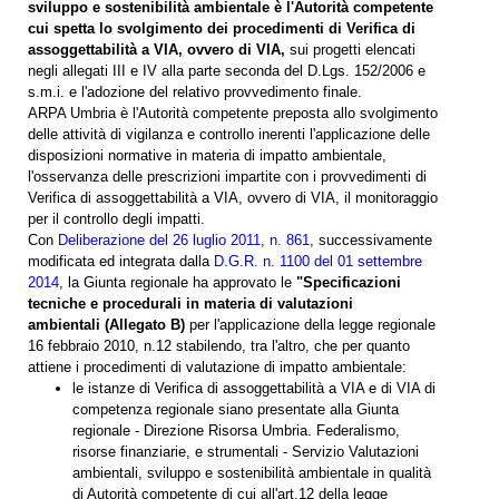
sviluppo e sostenibilità ambientale è l'Autorità competente
cui spetta lo svolgimento dei procedimenti di Verifica di
assoggettabilità a VIA, ovvero di VIA,
sui progetti elencati
negli allegati III e IV alla parte seconda del D.Lgs. 152/2006 e
s.m.i. e l'adozione del relativo provvedimento finale.
ARPA Umbria è l'Autorità competente preposta allo svolgimento
delle attività di vigilanza e controllo inerenti l'applicazione delle
disposizioni normative in materia di impatto ambientale,
l'osservanza delle prescrizioni impartite con i provvedimenti di
Verifica di assoggettabilità a VIA, ovvero di VIA, il monitoraggio
per il controllo degli impatti.
Con
Deliberazione del 26 luglio 2011, n. 861
, successivamente
modificata ed integrata dalla
D.G.R. n. 1100 del 01 settembre
2014
, la Giunta regionale ha approvato le
"Specificazioni
tecniche e procedurali in materia di valutazioni
ambientali
(Allegato B)
per l'applicazione della legge regionale
16 febbraio 2010, n.12 stabilendo, tra l'altro, che per quanto
attiene i procedimenti di valutazione di impatto ambientale:
le istanze di Verifica di assoggettabilità a VIA e di VIA di
competenza regionale siano presentate alla Giunta
regionale - Direzione Risorsa Umbria. Federalismo,
risorse finanziarie, e strumentali - Servizio Valutazioni
ambientali, sviluppo e sostenibilità ambientale in qualità
di Autorità competente di cui all'art.12 della legge