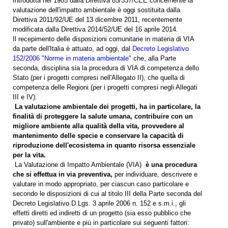
Introdotta nel 1985 dalla Direttiva 85/337/CEE concernente la
valutazione dell'impatto ambientale è oggi sostituita dalla
Direttiva 2011/92/UE del 13 dicembre 2011, recentemente
modificata dalla Direttiva 2014/52/UE del 16 aprile 2014.
Il recepimento delle disposizioni comunitarie in materia di VIA
da parte dell'Italia è attuato, ad oggi, dal
Decreto Legislativo
152/2006 "Norme in materia ambientale"
che, alla Parte
seconda, disciplina sia la procedura di VIA di competenza dello
Stato (per i progetti compresi nell'Allegato II), che quella di
competenza delle Regioni (per i progetti compresi negli Allegati
III e IV).
La valutazione ambientale dei progetti, ha in particolare, la
finalità di proteggere la salute umana, contribuire con un
migliore ambiente alla qualità della vita, provvedere al
mantenimento delle specie e conservare la capacità di
riproduzione dell'ecosistema in quanto risorsa essenziale
per la vita.
La Valutazione di Impatto Ambientale (VIA)
è una procedura
che si effettua in via preventiva,
per individuare, descrivere e
valutare in modo appropriato, per ciascun caso particolare e
secondo le disposizioni di cui al titolo III della Parte seconda del
Decreto Legislativo D.Lgs. 3 aprile 2006 n. 152 e s.m.i., gli
effetti diretti ed indiretti di un progetto (sia esso pubblico che
privato) sull'ambiente e più in particolare sui seguenti fattori: