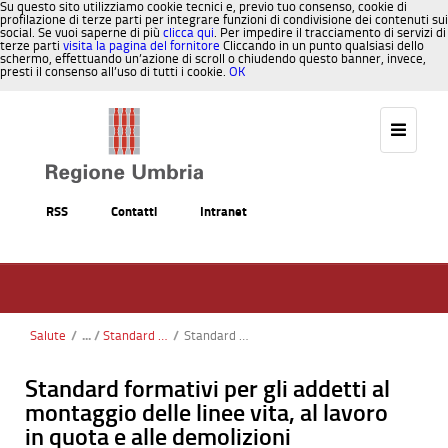
Su questo sito utilizziamo cookie tecnici e, previo tuo consenso, cookie di
profilazione di terze parti per integrare funzioni di condivisione dei contenuti sui
social. Se vuoi saperne di più
clicca qui
. Per impedire il tracciamento di servizi di
terze parti
visita la pagina del fornitore
Cliccando in un punto qualsiasi dello
schermo, effettuando un’azione di scroll o chiudendo questo banner, invece,
presti il consenso all’uso di tutti i cookie.
OK
Salta al contenuto
RSS
Contatti
Intranet
Salute
/
Standard formativi per gli addetti al montaggio delle linee vita al lavoro in quota e alle demolizioni
/
Standard formativi per gli addetti al montaggio delle linee vita al lavoro in quota e alle demolizioni
Standard formativi per gli addetti al
montaggio delle linee vita, al lavoro
in quota e alle demolizioni